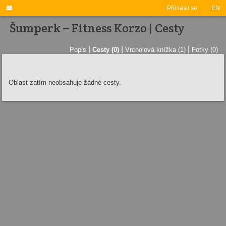

Přihlásit se
EN
Šumperk – Fitness Korzo | Cesty
|
|
|
Popis
Cesty (0)
Vrcholová knížka (1)
Fotky (0)
Oblast zatím neobsahuje žádné cesty.