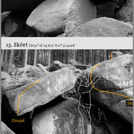
15. Skřet
| N 50° 16′ 25.871″ E 17° 9′ 14.108″