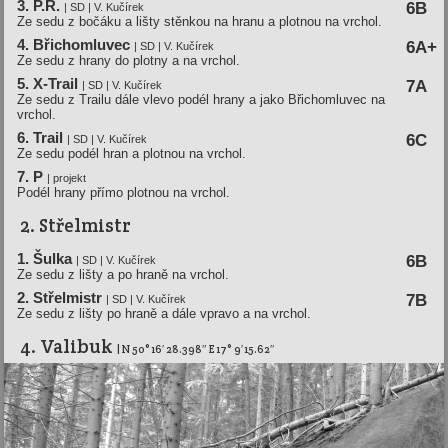
3. P.R.
6B
| SD | V. Kučírek
Ze sedu z bočáku a lišty stěnkou na hranu a plotnou na vrchol.
4. Břichomluvec
6A+
| SD | V. Kučírek
Ze sedu z hrany do plotny a na vrchol.
5. X-Trail
7A
| SD | V. Kučírek
Ze sedu z Trailu dále vlevo podél hrany a jako Břichomluvec na
vrchol.
6. Trail
6C
| SD | V. Kučírek
Ze sedu podél hran a plotnou na vrchol.
7. P
| projekt
Podél hrany přímo plotnou na vrchol.
2. Střelmistr
1. Šulka
6B
| SD | V. Kučírek
Ze sedu z lišty a po hraně na vrchol.
2. Střelmistr
7B
| SD | V. Kučírek
Ze sedu z lišty po hraně a dále vpravo a na vrchol.
4. Valibuk
| N 50° 16′ 28.398″ E 17° 9′ 15.62″