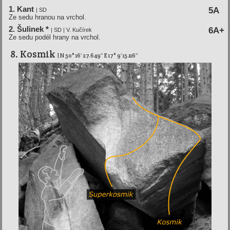
1. Kant
5A
| SD
Ze sedu hranou na vrchol.
2. Šulinek *
6A+
| SD | V. Kučírek
Ze sedu podél hrany na vrchol.
8. Kosmik
| N 50° 16′ 27.649″ E 17° 9′ 15.116″