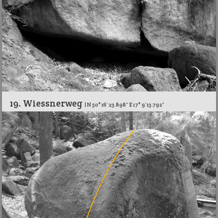
19. Wiessnerweg
| N 50° 16′ 23.898″ E 17° 9′ 13.792″