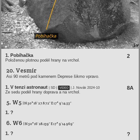
1. Pobíhačka
2
Položenou plotnou podél hrany na vrchol.
20. Vesmír
Asi 90 metrů pod kamenem Deprese šikmo vpravo.
1. V tenzi astronaut
8A
| SD |
| J. Novák 2024-10
VIDEO
Ze sedu podél hrany doprava a na vrchol.
5. W5
| N 50° 16′ 27.872″ E 17° 9′ 14.53″
1. ?
6. W6
| N 50° 16′ 28.139″ E 17° 9′ 14.969″
1. ?
?