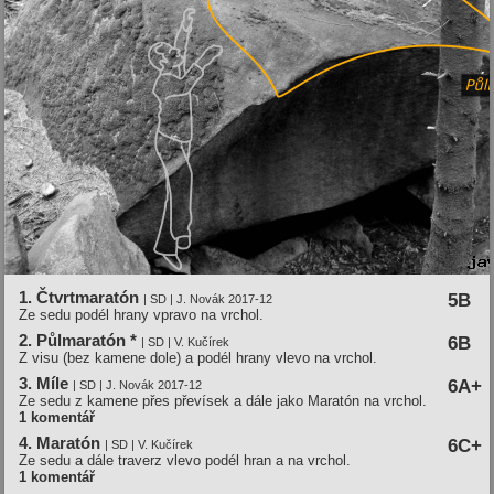
1. Čtvrtmaratón
5B
| SD | J. Novák 2017-12
Ze sedu podél hrany vpravo na vrchol.
2. Půlmaratón *
6B
| SD | V. Kučírek
Z visu (bez kamene dole) a podél hrany vlevo na vrchol.
3. Míle
6A+
| SD | J. Novák 2017-12
Ze sedu z kamene přes převísek a dále jako Maratón na vrchol.
1 komentář
4. Maratón
6C+
| SD | V. Kučírek
Ze sedu a dále traverz vlevo podél hran a na vrchol.
1 komentář