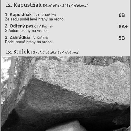
12. Kapustňák
| N 50° 16′ 27.16″ E 17° 9′ 16.052″
1. Kapustňák
6B
| SD | V. Kučírek
Ze sedu podél levé hrany na vrchol.
2. Odřený pysk
6A+
| V. Kučírek
Středem plotny na vrchol.
3. Zahrádkář
5B
| V. Kučírek
Podél pravé hrany na vrchol.
13. Stolek
| N 50° 16′ 26.562″ E 17° 9′ 16.704″