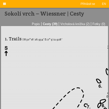

Přihlásit se
EN
Sokolí vrch – Wiessner | Cesty
|
|
|
Popis
Cesty (39)
Vrcholová knížka (2)
Fotky (0)
1. Trails
| N 50° 16′ 26.954″ E 17° 9′ 12.928″