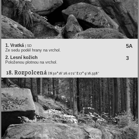
1. Vratká
5A
| SD
Ze sedu podél hrany na vrchol.
2. Lesní kožich
3
Položenou plotnou na vrchol.
18. Rozpolcená
| N 50° 16′ 26.072″ E 17° 9′ 16.358″