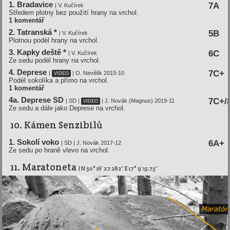
1. Bradavice
7A
| V. Kučírek
Středem plotny bez použití hrany na vrchol.
1 komentář
2. Tatranská *
5B
| V. Kučírek
Plotnou podél hrany na vrchol.
3. Kapky deště *
6C
| V. Kučírek
Ze sedu podél hrany na vrchol.
4. Deprese
7C+
|
| O. Nevělík 2015-10
VIDEO
Podél sokolíka a přímo na vrchol.
1 komentář
4a. Deprese SD
7C+/
| SD |
| J. Novák (Magnus) 2019-11
VIDEO
Ze sedu a dále jako Deprese na vrchol.
10. Kámen Senzibilů
1. Sokolí voko
6A+
| SD | J. Novák 2017-12
Ze sedu po hraně vlevo na vrchol.
11. Maratoneta
| N 50° 16′ 27.282″ E 17° 9′ 15.75″