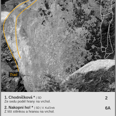
1. Chodníčková *
2
| SD
Ze sedu podél hrany na vrchol.
2. Nakopni ho! *
6A
| SD | V. Kučírek
Z lišt stěnkou a hranou na vrchol.