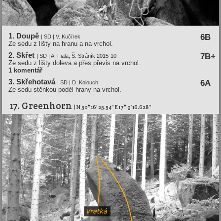
1. Doupě
6B
| SD | V. Kučírek
Ze sedu z lišty na hranu a na vrchol.
2. Skřet
7B+
| SD | A. Fiala, Š. Stráník 2015-10
Ze sedu z lišty doleva a přes převis na vrchol.
1 komentář
3. Skřehotavá
6A
| SD | D. Kolouch
Ze sedu stěnkou podél hrany na vrchol.
17. Greenhorn
| N 50° 16′ 25.54″ E 17° 9′ 16.628″