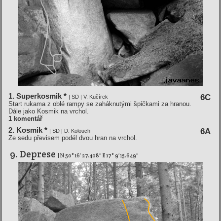
1. Superkosmik *
6C
| SD | V. Kučírek
Start rukama z oblé rampy se zaháknutými špičkami za hranou.
Dále jako Kosmik na vrchol.
1 komentář
2. Kosmik *
6A
| SD | D. Kolouch
Ze sedu převisem podél dvou hran na vrchol.
9. Deprese
| N 50° 16′ 27.408″ E 17° 9′ 15.649″