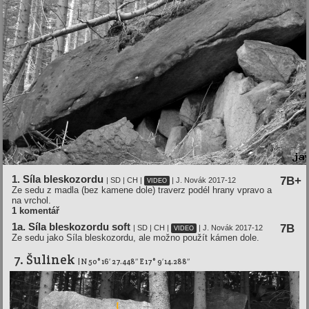
1. Síla bleskozordu
7B+
| SD | CH |
| J. Novák 2017-12
VIDEO
Ze sedu z madla (bez kamene dole) traverz podél hrany vpravo a
na vrchol.
1 komentář
1a. Síla bleskozordu soft
7B
| SD | CH |
| J. Novák 2017-12
VIDEO
Ze sedu jako Síla bleskozordu, ale možno použít kámen dole.
7. Šulinek
| N 50° 16′ 27.448″ E 17° 9′ 14.288″