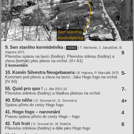
9. Sen starého kormidelní­ka
|
| T. Wichterle, J. Jakubí­ček, B.
VIDEO
9
Hajzera 1971
Převislou spárou na lavici (hodiny). Převislou stěnou (hodiny) a
zleva (borhák) přes převis na vrchol.
(V+ A1)
2 komentáře
10. Komí­n Silvestra Neugebauera
5-
| B. Hajzera, P. Marcalí­k 1975
Komínem pod převis a zleva na lavici. Jako Hogo fogo na vrchol.
(IV A0)
55. Quid pro quo !
7-
| L. Abt 2021-10
Převislou stěnkou (hodiny) a hladkou plotnou na vrchol.
40. Eňo něňo
4+
| O. Srovnal ml., O. Srovnal st.
Spárou přímo do cesty Hogo fogo.
41. Hogo fogo – narovnání
4
Pravou spárou přímo do cesty Hogo – fogo.
42. Tuti fruti
6
| O. Srovnal ml., M. Doležal
Převislou stěnkou (hodiny) a dále jako Hogo fogo.