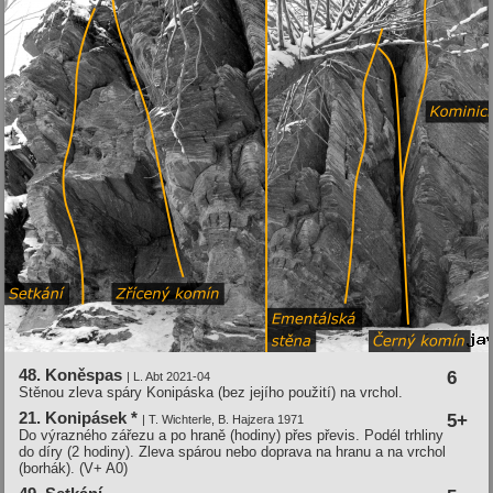
48. Koněspas
6
| L. Abt 2021-04
Stěnou zleva spáry Konipáska (bez jejího použití) na vrchol.
21. Konipásek *
5+
| T. Wichterle, B. Hajzera 1971
Do výrazného zářezu a po hraně (hodiny) přes převis. Podél trhliny
do díry (2 hodiny). Zleva spárou nebo doprava na hranu a na vrchol
(borhák). (V+ A0)