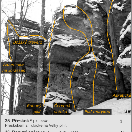
35. Přeskok *
1
| D. Janák
Přeskokem z Tulácké na Velký pilíř.