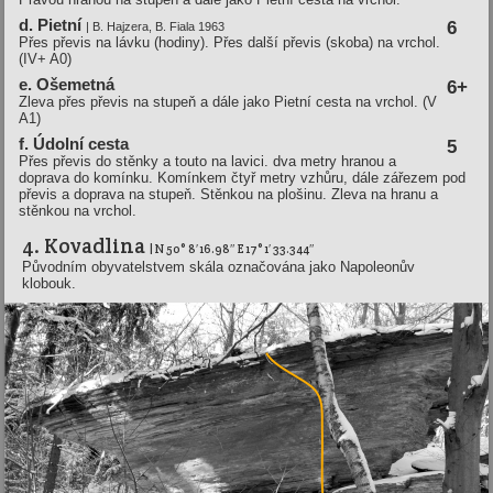
d. Pietní­
6
| B. Hajzera, B. Fiala 1963
Přes převis na lávku (hodiny). Přes další převis (skoba) na vrchol.
(IV+ A0)
e. Ošemetná
6+
Zleva přes převis na stupeň a dále jako Pietní cesta na vrchol. (V
A1)
f. Údolní­ cesta
5
Přes převis do stěnky a touto na lavici. dva metry hranou a
doprava do komínku. Komínkem čtyř metry vzhůru, dále zářezem pod
převis a doprava na stupeň. Stěnkou na plošinu. Zleva na hranu a
stěnkou na vrchol.
4. Kovadlina
| N 50° 8′ 16.98″ E 17° 1′ 33.344″
Původním obyvatelstvem skála označována jako Napoleonův
klobouk.