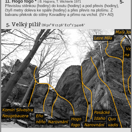
11. Hogo fogo *
5-
| B. Hajzera, T. Wichterle 1971
Převislou stěnkou (hodiny) do koutu (hodiny) a pod převis (hodiny),
čtyři metry doleva ke spáře (hodiny) a přes převis na plošinu. Z
balvanu překrok do stěny Kovadliny a přímo na vrchol. (IV+ A0)
5. Velký pilí­ř
| N 50° 8′ 17.56″ E 17° 1′ 34.108″