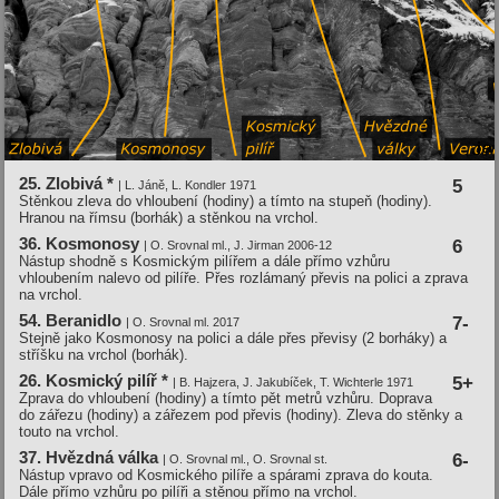
25. Zlobivá *
5
| L. Jáně, L. Kondler 1971
Stěnkou zleva do vhloubení (hodiny) a tímto na stupeň (hodiny).
Hranou na římsu (borhák) a stěnkou na vrchol.
36. Kosmonosy
6
| O. Srovnal ml., J. Jirman 2006-12
Nástup shodně s Kosmickým pilířem a dále přímo vzhůru
vhloubením nalevo od pilíře. Přes rozlámaný převis na polici a zprava
na vrchol.
54. Beranidlo
7-
| O. Srovnal ml. 2017
Stejně jako Kosmonosy na polici a dále přes převisy (2 borháky) a
stříšku na vrchol (borhák).
26. Kosmický pilí­ř *
5+
| B. Hajzera, J. Jakubí­ček, T. Wichterle 1971
Zprava do vhloubení (hodiny) a tímto pět metrů vzhůru. Doprava
do zářezu (hodiny) a zářezem pod převis (hodiny). Zleva do stěnky a
touto na vrchol.
37. Hvězdná válka
6-
| O. Srovnal ml., O. Srovnal st.
Nástup vpravo od Kosmického pilíře a spárami zprava do kouta.
Dále přímo vzhůru po pilíři a stěnou přímo na vrchol.