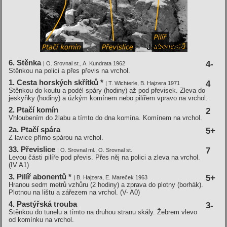
6. Stěnka
4-
| O. Srovnal st., A. Kundrata 1962
Stěnkou na polici a přes převis na vrchol.
1. Cesta horských skří­tků *
4
| T. Wichterle, B. Hajzera 1971
Stěnkou do koutu a podél spáry (hodiny) až pod převisek. Zleva do
jeskyňky (hodiny) a úzkým komínem nebo pilířem vpravo na vrchol.
2. Ptačí­ komí­n
2
Vhloubením do žlabu a tímto do dna komína. Komínem na vrchol.
2a. Ptačí­ spára
5+
Z lavice přímo spárou na vrchol.
33. Převislice
7
| O. Srovnal ml., O. Srovnal st.
Levou části pilíře pod převis. Přes něj na polici a zleva na vrchol.
(IV A1)
3. Pilí­ř abonentů *
5+
| B. Hajzera, E. Mareček 1963
Hranou sedm metrů vzhůru (2 hodiny) a zprava do plotny (borhák).
Plotnou na lištu a zářezem na vrchol. (V- A0)
4. Pastýřská trouba
3-
Stěnkou do tunelu a tímto na druhou stranu skály. Žebrem vlevo
od komínku na vrchol.