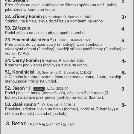
49. Setkání
5
Přes převis na polici a stěnkou se šikmou spárou na další polici,
jako Zřícený komín na vrchol.
22. Zří­cený komí­n
3+
| A. Kundrata, O. Srovnal st. 1962
Stěnkou na římsu, zleva do zářezu a komínem na vrchol.
50. Zářezem
4
Podél zářezu na polici a přes stupně na vrchol.
23. Ementálská stěna *
6
| L. Jáně, L. Kondler 1971
Přes převis do výrazné spáry (2 hodiny). Dále stěnkou s
výraznými děrami (2 hodiny), později stěnou podél hrany (2 hodiny) na
vrchol. (V A0)
24. Černý komí­n
4-
| B. Hajzera, E. Mareček 1963
Komínem pod klenbu (hodiny) a zleva na vrchol.
51. Kominická
6-
| O. Srovnal ml. O. Srovnal st. 2011-11
Z Černého komína traverz stěnou doprava na hranu. Touto, později
stěnou podél trhliny na vrchol.
52. Jásoň * !
9
|
| L. Abt 2021-04
VIDEO
Podél převislé hrany (bez odšlapů), dále jako Zlaté rouno (3
boháky) a zprava přes převis (borhák) na vrchol (borhák).
53. Zlaté rouno *
8-
| O. Srovnal ml. 2019-11
Převislou stěnkou vlevo na hranu (borhák), podél ní (2 borháky) a
stěnkou (borhák) na vrchol (borhák).
8. Beran
| N 50° 8′ 19.345″ E 17° 1′ 33.895″