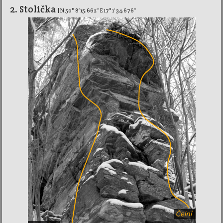
2. Stolička
| N 50° 8′ 15.662″ E 17° 1′ 34.676″