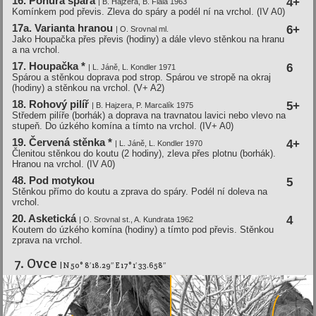
16. Ponurá spára
4+
| B. Hajzera, B. Fiala 1963
Komínkem pod převis. Zleva do spáry a podél ní na vrchol. (IV A0)
17a. Varianta hranou
6+
| O. Srovnal ml.
Jako Houpačka přes převis (hodiny) a dále vlevo stěnkou na hranu
a na vrchol.
17. Houpačka *
6
| L. Jáně, L. Kondler 1971
Spárou a stěnkou doprava pod strop. Spárou ve stropě na okraj
(hodiny) a stěnkou na vrchol. (V+ A2)
18. Rohový pilí­ř
5+
| B. Hajzera, P. Marcalí­k 1975
Středem pilíře (borhák) a doprava na travnatou lavici nebo vlevo na
stupeň. Do úzkého komína a tímto na vrchol. (IV+ A0)
19. Červená stěnka *
4+
| L. Jáně, L. Kondler 1970
Členitou stěnkou do koutu (2 hodiny), zleva přes plotnu (borhák).
Hranou na vrchol. (IV A0)
48. Pod motykou
5
Stěnkou přímo do koutu a zprava do spáry. Podél ní doleva na
vrchol.
20. Asketická
4
| O. Srovnal st., A. Kundrata 1962
Koutem do úzkého komína (hodiny) a tímto pod převis. Stěnkou
zprava na vrchol.
7. Ovce
| N 50° 8′ 18.29″ E 17° 1′ 33.658″