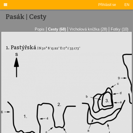

Přihlásit se
EN
Pasák | Cesty
|
|
|
Popis
Cesty (68)
Vrcholová knížka (28)
Fotky (10)
1. Pastýřská
| N 50° 8′ 15.112″ E 17° 1′ 35.173″