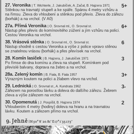
27. Veronika
5+
| T. Wichterle, J. Jakubí­ček, A. Začal, B. Hajzera 1971
Stěnkou na travnatý stupeň a ke spáře. Spárou 4 metry vzhůru a
na římsu. Zleva do vhloubení a stěnkou pod převis. Zleva do zářezu
(borhák) a na vrchol. (V A0)
27a. Přímá Veronika
6+
| O. Srovnal ml., O. Srovnal st.
Nástup přes převis do komínovitého zúžení a jím vzhůru na polici.
Cestou Veronika na vrchol.
38. Vrásová stěnka
6
| O. Srovnal ml., O. Srovnal st.
Nástup shodně s cestou Veronika a výše z police vpravo stěnou
se znatelnou vrásou (borhák) a přes převísek na vrchol.
28. Komí­n lasiček
3
| B. Hajzera, J. Jakubíček 1971
Po římse do dna komínu a zleva na stupeň. Komínkem pod
převislé balvany, doprava na žebro a na vrchol.
28a. Zelený komín
3+
| B. Fiala, B. Fiala 1957
Výrazným koutem na polici a žlabem vlevo na vrchol.
29. Lednická
3-
| O. Srovnal st., A. Kundrata 1962
Zářezem na porostlou lávku a doleva do dalšího zářezu. Žebrem
zleva a výše zářezem na vrchol.
30. Opomenutá
2
| J. Pospí­šil, B. Hajzera 1974
Vhloubením 4 metry (hodiny) doleva na hranu a na travnatou
lávku. Koutem a zářezem přímo na vrchol.
9. Jehně
| N 50° 8′ 20.81″ E 17° 1′ 35.173″