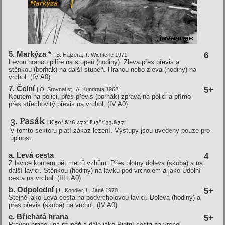
5. Markýza *
6
| B. Hajzera, T. Wichterle 1971
Levou hranou pilíře na stupeň (hodiny). Zleva přes převis a
stěnkou (borhák) na další stupeň. Hranou nebo zleva (hodiny) na
vrchol. (IV A0)
7. Čelní­
5+
| O. Srovnal st., A. Kundrata 1962
Koutem na polici, přes převis (borhák) zprava na polici a přímo
přes střechovitý převis na vrchol. (IV A0)
3. Pasák
| N 50° 8′ 16.472″ E 17° 1′ 33.877″
V tomto sektoru platí zákaz lezení. Výstupy jsou uvedeny pouze pro
úplnost.
a. Levá cesta
4
Z lavice koutem pět metrů vzhůru. Přes plotny doleva (skoba) a na
další lavici. Stěnkou (hodiny) na lávku pod vrcholem a jako Údolní
cesta na vrchol. (III+ A0)
b. Odpolední­
5+
| L. Kondler, L. Jáně 1970
Stejně jako Levá cesta na podvrcholovou lavici. Doleva (hodiny) a
přes převis (skoba) na vrchol. (IV A0)
c. Břichatá hrana
5+
Pravou hranou na stupeň a dále jako Pietní cesta na vrchol.