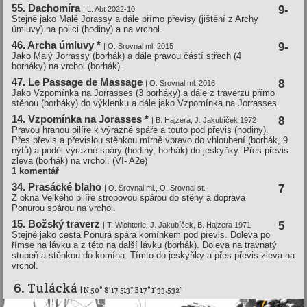
55. Dachomíra
9-
| L. Abt 2022-10
Stejně jako Malé Jorassy a dále přímo převisy (jištění z Archy
úmluvy) na polici (hodiny) a na vrchol.
46. Archa úmluvy *
9-
| O. Srovnal ml. 2015
Jako Malý Jorrassy (borhák) a dále pravou částí střech (4
borháky) na vrchol (borhák).
47. Le Passage de Massage
8
| O. Srovnal ml. 2016
Jako Vzpomínka na Jorrasses (3 borháky) a dále z traverzu přímo
stěnou (borháky) do výklenku a dále jako Vzpomínka na Jorrasses.
14. Vzpomí­nka na Jorasses *
8
| B. Hajzera, J. Jakubí­ček 1972
Pravou hranou pilíře k výrazné spáře a touto pod převis (hodiny).
Přes převis a převislou stěnkou mírně vpravo do vhloubení (borhák, 9
nýtů) a podél výrazné spáry (hodiny, borhák) do jeskyňky. Přes převis
zleva (borhák) na vrchol.
(VI- A2e)
1 komentář
34. Prasácké blaho
7
| O. Srovnal ml., O. Srovnal st.
Z okna Velkého pilíře stropovou spárou do stěny a doprava
Ponurou spárou na vrchol.
15. Božský traverz
5
| T. Wichterle, J. Jakubí­ček, B. Hajzera 1971
Stejně jako cesta Ponurá spára komínkem pod převis. Doleva po
římse na lávku a z této na další lávku (borhák). Doleva na travnatý
stupeň a stěnkou do komína. Tímto do jeskyňky a přes převis zleva na
vrchol.
6. Tulácká
| N 50° 8′ 17.513″ E 17° 1′ 33.532″