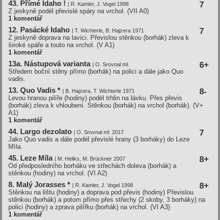
43. Přímé Idaho !
7
| R. Kamler, J. Vogel 1998
Z jeskyně podél převislé spáry na vrchol. (VII A0)
1 komentář
12. Pasácké Idaho
7
| T. Wichterle, B. Hajzera 1971
Z jeskyně doprava na lavici. Převislou stěnkou (borhák) zleva k
široké spáře a touto na vrchol.
(V A1)
1 komentář
13a. Nástupová varianta
6+
| O. Srovnal ml.
Středem boční stěny přímo (borhák) na polici a dále jako Quo
vadis.
13. Quo Vadis *
8-
| B. Hajzera, T. Wichterle 1971
Levou hranou pilíře (hodiny) podél trhlin na lávku. Přes převis
(borhák) zleva k vhloubení. Stěnkou (borhák) na vrchol (borhák). (V+
A1)
1 komentář
44. Largo dezolato
7
| O. Srovnal ml. 2017
Jako Quo vadis a dále podél převislé hrany (3 borháky) do Leze
Míla.
45. Leze Mí­la
8+
| M. Heliks, M. Brückner 2007
Od předposledního borháku ve střechách doleva (borhák) a
stěnkou (hodiny) na vrchol.
(VI A2)
8. Malý Jorasses *
8+
| R. Kamler, J. Vogel 1998
Stěnkou na lištu (hodiny) a doprava pod převis (hodiny) Převislou
stěnkou (borhák) a potom přímo přes střechy (2 skoby, 3 borháky) na
polici (hodiny) a zprava pilířku (borhák) na vrchol.
(VI A3)
1 komentář