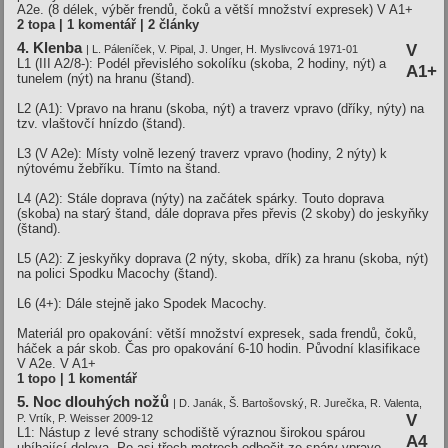
A2e. (8 délek, výběr frendů, čoků a větší množství expresek)
V A1+
2 topa | 1 komentář | 2 články
4. Klenba
V
| L. Páleníček, V. Pipal, J. Unger, H. Myslivcová 1971-01
L1 (III A2/8-): Podél převislého sokolíku (skoba, 2 hodiny, nýt) a
A1+
tunelem (nýt) na hranu (štand).
L2 (A1): Vpravo na hranu (skoba, nýt) a traverz vpravo (dříky, nýty) na
tzv. vlaštovčí hnízdo (štand).
L3 (V A2e): Místy volně lezený traverz vpravo (hodiny, 2 nýty) k
nýtovému žebříku. Tímto na štand.
L4 (A2): Stále doprava (nýty) na začátek spárky. Touto doprava
(skoba) na starý štand, dále doprava přes převis (2 skoby) do jeskyňky
(štand).
L5 (A2): Z jeskyňky doprava (2 nýty, skoba, dřík) za hranu (skoba, nýt)
na polici Spodku Macochy (štand).
L6 (4+): Dále stejně jako Spodek Macochy.
Materiál pro opakování: větší množství expresek, sada frendů, čoků,
háček a pár skob. Čas pro opakování 6-10 hodin. Původní klasifikace
V A2e.
V A1+
1 topo | 1 komentář
5. Noc dlouhých nožů
| D. Janák, Š. Bartošovský, R. Jurečka, R. Valenta,
V
P. Vrtík, P. Weisser 2009-12
L1: Nástup z levé strany schodiště výraznou širokou spárou
A4
ubíhající doleva. Po asi třech metrech odbočit ze spáry vpravo