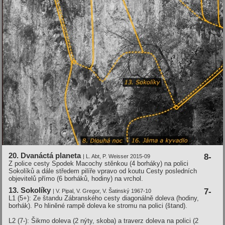
20. Dvanáctá planeta
8-
| L. Abt, P. Weisser 2015-09
Z police cesty Spodek Macochy stěnkou (4 borháky) na polici
Sokolíků a dále středem pilíře vpravo od koutu Cesty posledních
objevitelů přímo (6 borháků, hodiny) na vrchol.
13. Sokolíky
7-
| V. Pipal, V. Gregor, V. Šatinský 1967-10
L1 (5+): Ze štandu Zábranského cesty diagonálně doleva (hodiny,
borhák). Po hliněné rampě doleva ke stromu na polici (štand).
L2 (7-): Šikmo doleva (2 nýty, skoba) a traverz doleva na polici (2