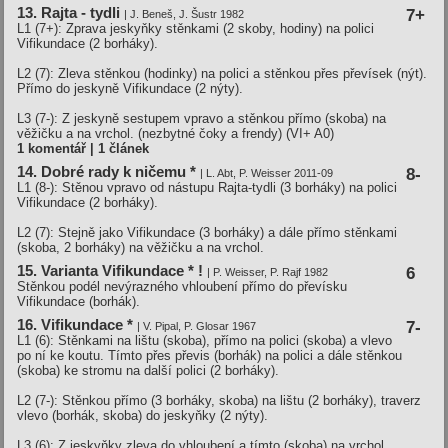
13. Rajta - tydli
7+
| J. Beneš, J. Šustr 1982
L1 (7+): Zprava jeskyňky stěnkami (2 skoby, hodiny) na polici
Vifikundace (2 borháky).
L2 (7): Zleva stěnkou (hodinky) na polici a stěnkou přes převísek (nýt).
Přímo do jeskyně Vifikundace (2 nýty).
L3 (7-): Z jeskyně sestupem vpravo a stěnkou přímo (skoba) na
věžičku a na vrchol. (nezbytné čoky a frendy)
(VI+ A0)
1 komentář | 1 článek
14. Dobré rady k ničemu *
8-
| L. Abt, P. Weisser 2011-09
L1 (8-): Stěnou vpravo od nástupu Rajta-tydli (3 borháky) na polici
Vifikundace (2 borháky).
L2 (7): Stejně jako Vifikundace (3 borháky) a dále přímo stěnkami
(skoba, 2 borháky) na věžičku a na vrchol.
15. Varianta Vifikundace * !
6
| P. Weisser, P. Rajf 1982
Stěnkou podél nevýrazného vhloubení přímo do převísku
Vifikundace (borhák).
16. Vifikundace *
7-
| V. Pipal, P. Glosar 1967
L1 (6): Stěnkami na lištu (skoba), přímo na polici (skoba) a vlevo
po ní ke koutu. Tímto přes převis (borhák) na polici a dále stěnkou
(skoba) ke stromu na další polici (2 borháky).
L2 (7-): Stěnkou přímo (3 borháky, skoba) na lištu (2 borháky), traverz
vlevo (borhák, skoba) do jeskyňky (2 nýty).
L3 (6): Z jeskyňky zleva do vhloubení a tímto (skoba) na vrchol.