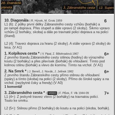
10. Diagonála
6
| R. Hýsek, M. Grois 1959
L1 (6): Z půlky první délky Zábranského cesty vzhůru (borhák) a
po rampě doprava. Přes stupeň a dále vpravo (2 skoby). Šikmo vpravo
vzhůru (2 borháky, skoba) a dále po travnaté polici doprava a na polici
(štand).
L2 (4): Traverz doprava za hranu (2 skoby). A stále vpravo (2 skoby) do
lesa.
(V A1)
1. Kolpíkova cesta *
6+
| V. Pipal, Z. Bělohradová 1967
Z prvního štandu Zábranského cesty stěnou (hodiny) do výrazného
koutu (2 borháky) a přes převísek (borhák) do vhloubení. Tímto pod
kolmou stěnu (borhák) a vlevo do komínu. Tímto na vrchol.
(V A1)
2. Na Smrk *
6+
| J. Beneš, J. Novák, J. Jelínek 1982
Z prvního štandu Zábranského cesty přímo stěnou do vhloubení
(spáry) a tímto (skoba) na polici (2 skoby). Přímo do široké spáry a na
vrchol. (nezbytné čoky a frendy)
(V A0)
1 komentář
3. Zábranského cesta *
7+
|
| F. Plšek, F. Vlk 1944-09
VIDEO
L1 (4+): Z jeskyně traverz vlevo (2 borháky) na travnatou polici.
Touto ke smrku.
L2 (5+): Stěnou přímo (3 borháky) do koutu a na polici (skoba, borhák).