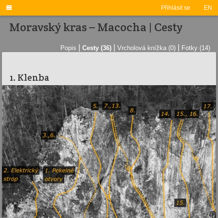

Přihlásit se
EN
Moravský kras – Macocha | Cesty
|
|
|
Popis
Cesty (36)
Vrcholová knížka (0)
Fotky (14)
1. Klenba