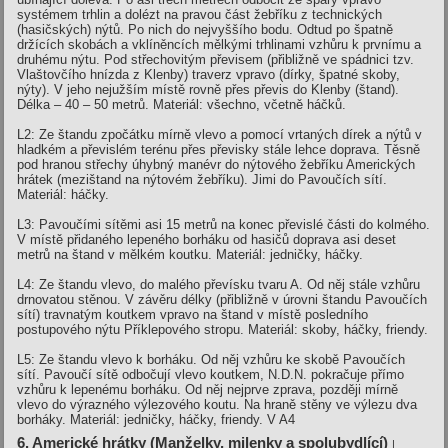
systémem trhlin a dolézt na pravou část žebříku z technických
(hasičských) nýtů. Po nich do nejvyššího bodu. Odtud po špatně
držících skobách a vklíněncích mělkými trhlinami vzhůru k prvnímu a
druhému nýtu. Pod střechovitým převisem (přibližně ve spádnici tzv.
Vlaštovčího hnízda z Klenby) traverz vpravo (dírky, špatné skoby,
nýty). V jeho nejužším místě rovně přes převis do Klenby (štand).
Délka – 40 – 50 metrů. Materiál: všechno, včetně háčků.
L2: Ze štandu zpočátku mírně vlevo a pomocí vrtaných dírek a nýtů v
hladkém a převislém terénu přes převisky stále lehce doprava. Těsně
pod hranou střechy úhybný manévr do nýtového žebříku Amerických
hrátek (mezištand na nýtovém žebříku). Jimi do Pavoučích sítí.
Materiál: háčky.
L3: Pavoučími sítěmi asi 15 metrů na konec převislé části do kolmého.
V místě přidaného lepeného borháku od hasičů doprava asi deset
metrů na štand v mělkém koutku. Materiál: jedničky, háčky.
L4: Ze štandu vlevo, do malého převísku tvaru A. Od něj stále vzhůru
drnovatou stěnou. V závěru délky (přibližně v úrovni štandu Pavoučích
sítí) travnatým koutkem vpravo na štand v místě posledního
postupového nýtu Příklepového stropu. Materiál: skoby, háčky, friendy.
L5: Ze štandu vlevo k borháku. Od něj vzhůru ke skobě Pavoučích
sítí. Pavoučí sítě odbočují vlevo koutkem, N.D.N. pokračuje přímo
vzhůru k lepenému borháku. Od něj nejprve zprava, později mírně
vlevo do výrazného výlezového koutu. Na hraně stěny ve výlezu dva
borháky. Materiál: jedničky, háčky, friendy.
V A4
6. Americké hrátky (Manželky, milenky a spolubydlící)
|