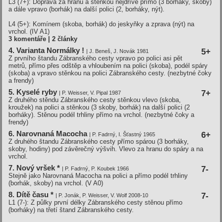
L3 (7+): Doprava za hranu a stěnkou nejdříve přímo (3 borháky, skoby)
a dále vpravo (borhák) na další polici (2, borháky, nýt).
L4 (5+): Komínem (skoba, borhák) do jeskyňky a zprava (nýt) na
vrchol.
(IV A1)
3 komentáře | 2 články
4. Varianta Normálky !
5+
| J. Beneš, J. Novák 1981
Z prvního štandu Zábranského cesty vpravo po polici asi pět
metrů, přímo přes odštěp a vhloubením na polici (skoba), podél spáry
(skoba) a vpravo stěnkou na polici Zábranského cesty. (nezbytné čoky
a frendy)
5. Kyselé ryby
7+
| P. Weisser, V. Pipal 1987
Z druhého stěndu Zábranského cesty stěnkou vlevo (skoba,
kroužek) na polici a stěnkou (3 skoby, borhák) na další polici (2
borháky). Stěnou podél trhliny přímo na vrchol. (nezbytné čoky a
frendy)
6. Narovnaná Macocha
6+
| P. Fadrný, I. Šťastný 1965
Z druhého štandu Zábranského cesty přímo spárou (3 borháky,
skoby, hodiny) pod závěrečný výšvih. Vlevo za hranu do spáry a na
vrchol.
7. Nový vršek *
7-
| P. Fadrný, P. Koubek 1966
Stejně jako Narovnaná Macocha na polici a přímo podél trhliny
(borhák, skoby) na vrchol.
(V A0)
8. Dítě času *
7-
| P. Jonák, P. Weisser, V. Wolf 2008-10
L1 (7-): Z půlky první délky Zábranského cesty stěnou přímo
(borháky) na třetí štand Zábranského cesty.