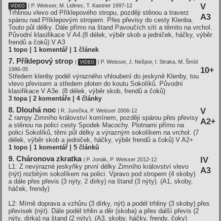
V
| P. Weisser, M. Lidinec, T. Kastner 1997-12
VIDEO
Trhlinou vlevo od Příklepového stropu, později stěnou a traverz
A3
spárou nad Příklepovým stropem. Přes převisy do cesty Klenba.
Touto půl délky. Dále přímo na štand Pavoučích sítí a těmito na vrchol.
Původní klasifikace V A4.(8 délek, výběr skob a jedniček, háčky, výběr
frendů a čoků)
V A3
1 topo | 1 komentář | 1 článek
7. Příklepový strop
|
| P. Weisser, J. Nešpor, I. Straka, M. Šmíd
VIDEO
10+
1986-05
Středem klenby podél výrazného vhloubení do jeskyně Klenby, tou
vlevo převisem a středem ploten do koutu Sokolíků. Původní
klasifikace V A3e. (8 délek, výběr skob, frendů a čoků)
3 topa | 2 komentáře | 4 články
8. Dlouhá noc
V
| R. Jurečka, P. Weisser 2006-12
Z rampy Zimního království komínem, později spárou přes převisy
A2+
a stěnou na polici cesty Spodek Macochy. Plotnami přímo na
polici Sokolíků, těmi půl délky a výrazným sokolíkem na vrchol. (7
délek, výběr skob a jedniček, háčky, výběr frendů a čoků)
V A2+
1 topo | 1 komentář | 5 článků
9. Cháronova zkratka
IV
| P. Jonák, P. Weisser 2012-12
L1: Z nevýrazné jeskyňky první délky Zimního království vlevo
A3
(nýt) rozbitým sokolíkem na polici. Vpravo pod stropem (4 skoby)
a dále přes převis (3 nýty, 2 dírky) na štand (3 nýty). (A1, skoby,
háček, frendy)
L2: Mírně doprava a vzhůru (3 dírky, nýt) a podél trhliny (3 skoby) přes
převisek (nýt). Dále podél trhlin a děr (skoba) a přes další převis (2
nýty, dírka) na štand (2 nýty). (A3, skoby, háčky, frendy, čoky)