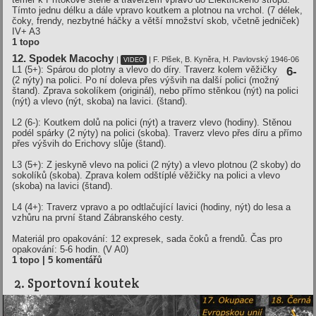
Tímto jednu délku a dále vpravo koutkem a plotnou na vrchol. (7 délek,
čoky, frendy, nezbytné háčky a větší množství skob, včetně jedniček)
IV+ A3
1 topo
12. Spodek Macochy
|
| F. Plšek, B. Kyněra, H. Pavlovský 1946-06
VIDEO
L1 (5+): Spárou do plotny a vlevo do díry. Traverz kolem věžičky
6-
(2 nýty) na polici. Po ní doleva přes výšvih na další polici (možný
štand). Zprava sokolíkem (originál), nebo přímo stěnkou (nýt) na polici
(nýt) a vlevo (nýt, skoba) na lavici. (štand).
L2 (6-): Koutkem dolů na polici (nýt) a traverz vlevo (hodiny). Stěnou
podél spárky (2 nýty) na polici (skoba). Traverz vlevo přes díru a přímo
přes výšvih do Erichovy slůje (štand).
L3 (5+): Z jeskyně vlevo na polici (2 nýty) a vlevo plotnou (2 skoby) do
sokolíků (skoba). Zprava kolem odštíplé věžičky na polici a vlevo
(skoba) na lavici (štand).
L4 (4+): Traverz vpravo a po odtlačující lavici (hodiny, nýt) do lesa a
vzhůru na první štand Zábranského cesty.
Materiál pro opakování: 12 expresek, sada čoků a frendů. Čas pro
opakování: 5-6 hodin.
(V A0)
1 topo | 5 komentářů
2. Sportovní koutek