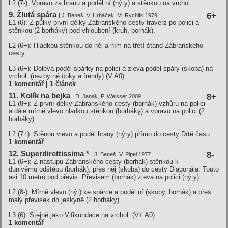
L2 (7-): Vpravo za hranu a podél ní (nýty) a stěnkou na vrchol.
9. Žlutá spára
6+
| J. Beneš, V. Hrbáček, M. Rychlík 1979
L1 (6): Z půlky první délky Zábranského cesty traverz po polici a
stěnkou (2 borháky) pod vhloubení (kruh, borhák).
L2 (6+): Hladkou stěnkou do něj a ním na třetí štand Zábranského
cesty.
L3 (6+): Doleva podél spárky na polici a zleva podél spáry (skoba) na
vrchol. (nezbytné čoky a frendy)
(V A0)
1 komentář | 1 článek
11. Kolík na bejka
8+
| D. Janák, P. Weisser 2009
L1 (8+): Z první délky Zábranského cesty (borhák) vzhůru na polici
a dále mírně vlevo hladkou stěnkou (borháky) a vpravo na polici (2
borháky).
L2 (7+): Stěnou vlevo a podél hrany (nýty) přímo do cesty Dítě času.
1 komentář
12. Superdirettissima *
8-
| J. Beneš, V. Pipal 1977
L1 (6+): Z nástupu Zábranského cesty (borhák) stěnkou k
dunivému odštěpu (borhák), přes něj (skoba) do cesty Diagonála. Touto
asi 10 metrů pod převis. Převisem (borhák) zleva na polici (nýty).
L2 (8-): Mírně vlevo (nýt) ke spárce a podél ní (skoby, borhák) a přes
malý převisek do jeskyně (2 borháky).
L3 (6): Stejně jako Vifikundace na vrchol.
(V+ A0)
1 komentář