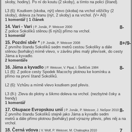
skoby, hodiny). Po ní do koutu (2 skoby), a tímto na polici (štand).
L3 (6): Koutkem (skoba, nýt) vlevo (skoba) na vrchol věžičky (2
skoby), doleva za hranu (nýt, 2 skoby) a na vrchol.
(V+ A0)
1 komentář | 1 článek
14. Vari - Vari
8-
| P. Jonák, P. Weisser 2000
Z police Sokolíků stěnou (6 nýtů) přímo na vrchol.
1 komentář
15. Pozdní sběr *
8+/9-
| P. Jonák, P. Weisser 2008
Z prvního štandu Sokolíků sedm metrů cestou Sokolíky a dále
stěnou (borháky) mírně vlevo, v závěru přes malý převísek, do cesty
Jáma a kyvadlo.
2 komentáře
16. Jáma a kyvadlo
8-
| P. Weisser, V. Pipal, I. Šteflíček 1984
L1 (6): Z police cesty Spodek Macochy plotnou ke komínku a
přímo na první štand Sokolíků.
L2 (6): Vzhůru a mírně vlevo koutkem pod převis.
L3 (8-): Zleva do plotny a šikmo doleva na vrchol. (nezbytné čoky a
frendy)
1 komentář
17. Okupace Evropskou unií
8-
| P. Jonák, P. Weisser, J. Nešpor 2010
Z prvního štandu Sokolíků stejně jako Jáma a kyvadlo sedm
metrů a dále přímo plotnou (borháky) pod výrazny převis, přes něj a na
vrchol.
18. Černá vdova
7
| V. Wolf, P. Weisser, M. Chaloupka 2010