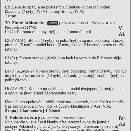
L3: Zleva do spáry a na polici (nýt), Stěnkou do cesty Spodek
Macochy (2 nýty). (VI A1, skoby, frendy)
IV A3
1 topo
10. Zimní království
|
| P. Weisser, V. Pipal, I. Šteflíček, K. a O.
VIDEO
V
Krecbachové 1987-02
L1 (4): Rampou (2 skoby, nýt) na její konec (štand).
A1
L2 (V A1/9-): Stěnou (4 nýty) na polici (nýt) a spárou pod strop. Zprava
přes něj (5 nýtů) a podél koutu (2 nýty, skoba, 2 hodiny) vpravo na lištu
(štand).
L3 (6+): Zprava stěnkou (6 nýtů) na lavici a vpravo do Erichovy slůje
(štand).
L4 (V+ A1e/10-?): Vpravo stěnou (nýt) pod strop. Tímto (3 nýty, hodiny)
do plotny a šikmo vlevo (10 nýtů) do koutu (2 skoby). Koutem (nýt) na
polici (štand).
L5 (V A0/6+): Koutem na další lavici a podél dvojspáry (skoba) do lesa
a vprvo na první štand Zábranského cesty.
Materiál pro opakování: větší množství expresek, sada čoků a frendů.
Čas pro opakování: 5-8 hodin.Původní klasifikace V A2e.
V A1
2 topa | 2 komentáře | 1 článek
1. Pekelné otvory
IV+
| R. Jurečka, P. Weisser 2009-12
Vhloubením v levé části klenby přes výrazná okna do jedné z
A3
jeskyní Pekelného jícnu. Z jeskyně výrazným převisem (slezením)
téměř k Přítokové stěně a traverzem vpravo do Elektrického stropu.