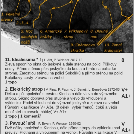
11. Idealissima * !
8
| L. Abt, P. Weisser 2017-12
Zleva spodního okna do jeskyně a dále stěnou na polici Plškovy
cesty. Přímo stěnou přes jeskyńku do kouta a tímto na polici ke
stromu. Zarostlou stěnou na polici Sokolíků a přímo stěnou na polici
Kolpíkovy cesty. Zprava na vrchol.
1 topo
2. Elektrický strop
V+
| V. Pipal, P. Fadrný, J. Beneš, L. Benešová 1972-03
Délku a půl společně s cestou Klenba a dále vlevo do výrazného
A1+
stropu. Šikmo doprava přes stupně a vlevo do vhloubení a
výklenku. Podél vhloubení do výrazné jeskyně a zprava na vrchol.
Původní klasifikace V+ A3e. (8 délek, výběr frendů, čoků a větší
množství expresek, háčky)
V+ A1+
1 topo | 1 komentář
3. Pavoučí sítě
V
| P. Brych, P. Weisser 1990-02
Dvě délky společné s Klenbou, dále přímo stropy do výklenku nad
A1+
převisy. Plotnami a vhloubením na vrchol. Původní klasifikace V