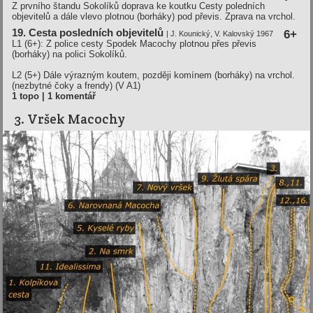
Z prvního štandu Sokolíků doprava ke koutku Cesty poledních
objevitelů a dále vlevo plotnou (borháky) pod převis. Zprava na vrchol.
19. Cesta posledních objevitelů
6+
| J. Kounický, V. Kalovský 1967
L1 (6+): Z police cesty Spodek Macochy plotnou přes převis
(borháky) na polici Sokolíků.
L2 (5+) Dále výrazným koutem, později komínem (borháky) na vrchol.
(nezbytné čoky a frendy) (V A1)
1 topo | 1 komentář
3. Vršek Macochy