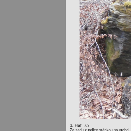
1. Haf
| SD
Ze sedu z police stěnkou na vrchol.