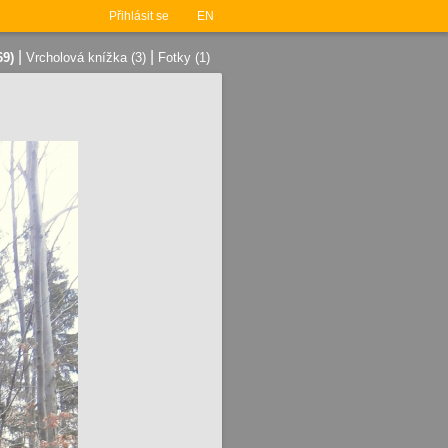
Přihlásit se
EN
|
|
69)
Vrcholová knížka (3)
Fotky (1)