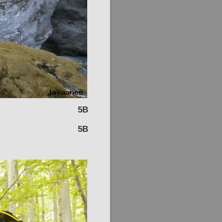
5B
5B