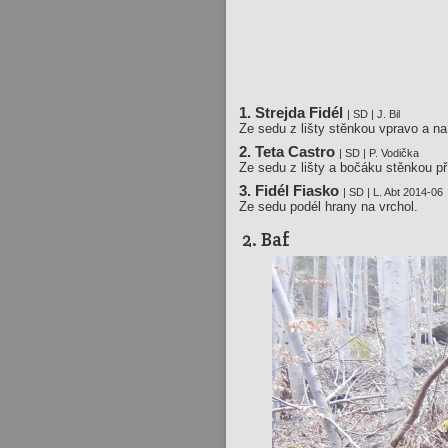
1. Strejda Fidél
| SD | J. Bil
Ze sedu z lišty stěnkou vpravo a na
2. Teta Castro
| SD | P. Vodička
Ze sedu z lišty a bočáku stěnkou př
3. Fidél Fiasko
| SD | L. Abt 2014-06
Ze sedu podél hrany na vrchol.
2. Baf