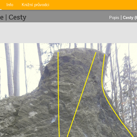
Info
Knižní průvodci
 | Cesty
|
Popis
Cesty (