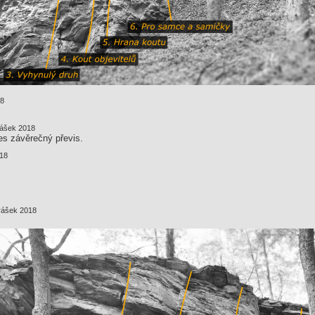
18
rášek 2018
es závěrečný převis.
018
drášek 2018