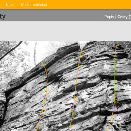
Info
Knižní průvodci
ty
|
Popis
Cesty (