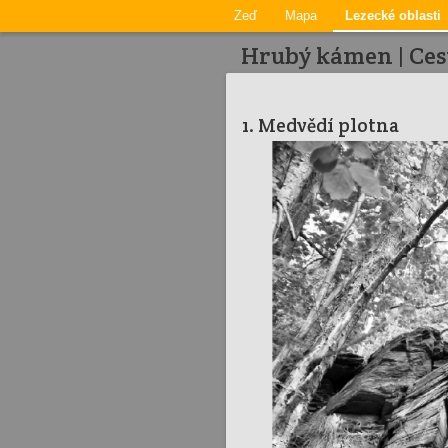
Zeď
Mapa
Lezecké oblasti
Hrubý kámen | Ces
1. Medvědí plotna