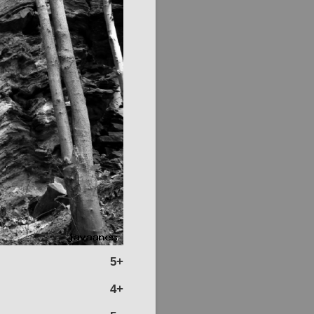
5+
4+