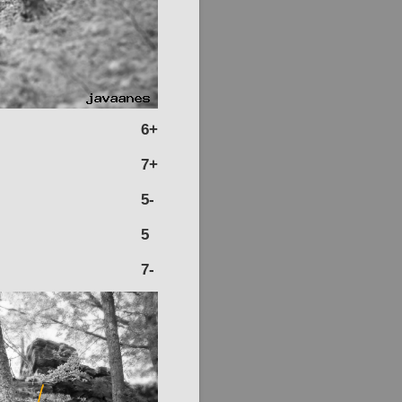
6+
7+
5-
5
7-