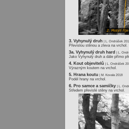
3. Vyhynulý druh
| L. Ondrášek 20
Převislou stěnou a zleva na vrchol.
3a. Vyhynulý druh hard
| L. Ond
Jako Vyhynulý druh a dále přímo př
4. Kout objevitelů
| L. Ondrášek 2
Výrazným koutem na vrchol.
5. Hrana koutu
| M. Kovala 2018
Podél hrany na vrchol.
6. Pro samce a samičky
| L. On
Středem převislé stěny na vrchol.