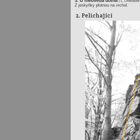
3. U medvěda doma
| L. Ondráše
Z jeskyňky plotnou na vrchol.
2. Pelichající