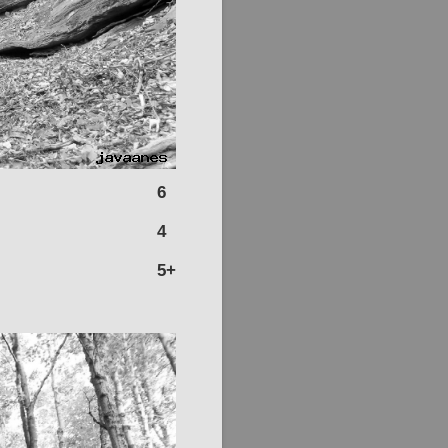
6
4
5+