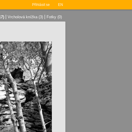
Přihlásit se
EN
|
|
17)
Vrcholová knížka (3)
Fotky (0)