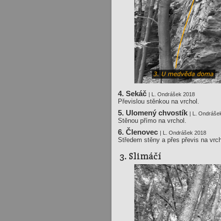
4. Sekáč
| L. Ondrášek 2018
Převislou stěnkou na vrchol.
5. Ulomený chvostík
| L. Ondráše
Stěnou přímo na vrchol.
6. Členovec
| L. Ondrášek 2018
Středem stěny a přes převis na vrch
3. Slimáčí