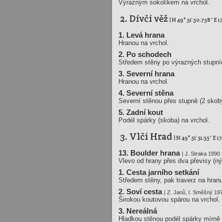
Výrazným sokolíkem na vrchol.
2. Dívčí věž
| N 49° 51′ 50.738″ E 1
1. Levá hrana
Hranou na vrchol.
2. Po schodech
Středem stěny po výrazných stupníc
3. Severní hrana
Hranou na vrchol.
4. Severní stěna
Severní stěnou přes stupně (2 skoby
5. Zadní kout
Podél spárky (skoba) na vrchol.
3. Vlčí Hrad
| N 49° 51′ 51.35″ E 17
13. Boulder hrana
| J. Straka 1990
Vlevo od hrany přes dva převisy (nýt
1. Cesta jarního setkání
Středem stěny, pak traverz na hranu
2. Soví cesta
| Z. Janů, I. Směšný 19
Širokou koutovou spárou na vrchol.
3. Nereálná
Hladkou stěnou podél spárky mírně 