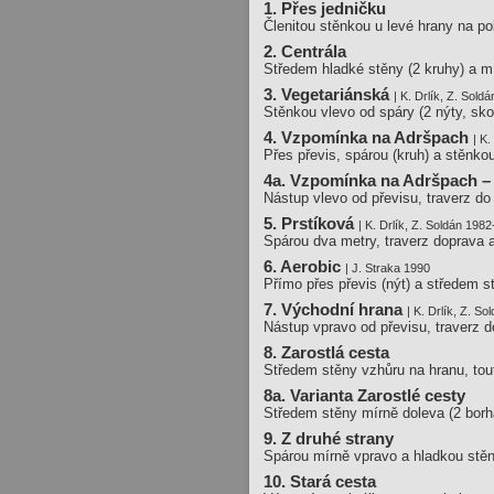
1. Přes jedničku
Členitou stěnkou u levé hrany na pol
2. Centrála
Středem hladké stěny (2 kruhy) a mí
3. Vegetariánská
| K. Drlík, Z. Sold
Stěnkou vlevo od spáry (2 nýty, sko
4. Vzpomínka na Adršpach
| K.
Přes převis, spárou (kruh) a stěnko
4a. Vzpomínka na Adršpach – 
Nástup vlevo od převisu, traverz d
5. Prstíková
| K. Drlík, Z. Soldán 1982
Spárou dva metry, traverz doprava 
6. Aerobic
| J. Straka 1990
Přímo přes převis (nýt) a středem st
7. Východní hrana
| K. Drlík, Z. S
Nástup vpravo od převisu, traverz d
8. Zarostlá cesta
Středem stěny vzhůru na hranu, tout
8a. Varianta Zarostlé cesty
Středem stěny mírně doleva (2 borh
9. Z druhé strany
Spárou mírně vpravo a hladkou stěn
10. Stará cesta