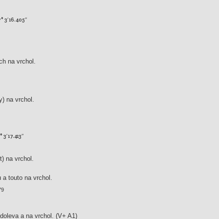
7° 3′ 16.405″
h na vrchol.
) na vrchol.
° 3′ 17.413″
) na vrchol.
 a touto na vrchol.
79
doleva a na vrchol.
(V+ A1)