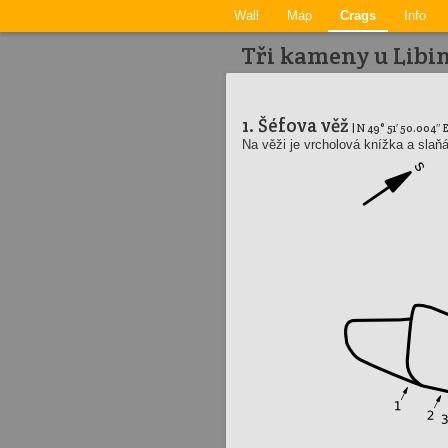
Wall
Map
Crags
Info
Tři kameny u Libin
1. Šéfova věž
| N 49° 51′ 50.004″ E
Na věži je vrcholová knížka a slaň