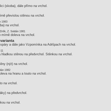
ici (skoba), dále přímo na vrchol.
rně převislou stěnou na vrchol.
án 1983
ba) na vrchol.
 Drlík, Z. Soldán 1981
u mírně doleva na vrchol.
varianta
o spáry a dále jako Vzpomínka na Adršpach na vrchol.
-11
a hladkou stěnou na předvrchol. Stěnkou na vrchol.
ěny (nýt) na vrchol.
oldán 1982
oleva na hranu a touto na vrchol.
o na vrchol.
áky) na předvrchol.
kou na vrchol.