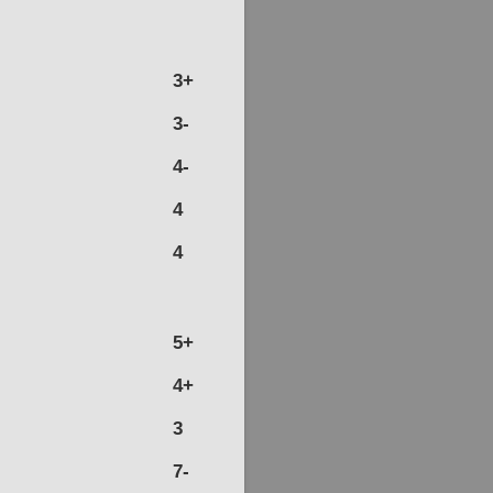
3+
3-
4-
4
4
5+
4+
3
7-