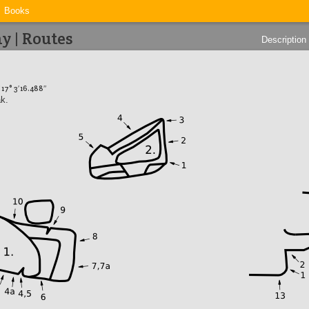
Books
y | Routes
Description
 17° 3′ 16.488″
ák.