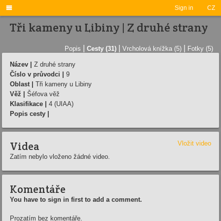

Sign in
CZ
Tři kameny u Libiny | Z druhé strany
|
|
|
Popis
Cesty (31)
Vrcholová knížka (5)
Fotky (5)
Název |
Z druhé strany
Číslo v průvodci |
9
Oblast |
Tři kameny u Libiny
Věž |
Šéfova věž
Klasifikace |
4 (UIAA)
Popis cesty |
Videa
Vložit video
Zatím nebylo vloženo žádné video.
Komentáře
You have to sign in first to add a comment.
Prozatím bez komentáře.