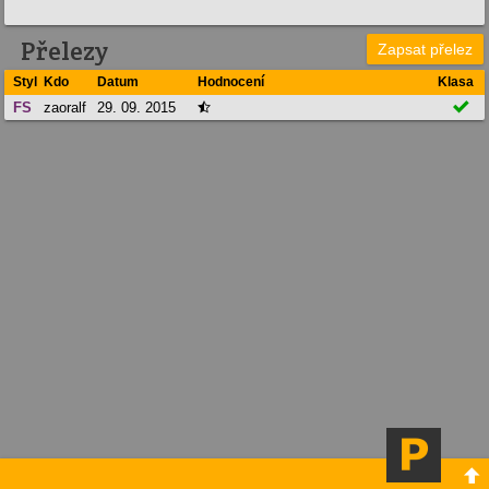
Přelezy
Zapsat přelez
Styl
Kdo
Datum
Hodnocení
Klasa

FS
zaoralf
29. 09. 2015

