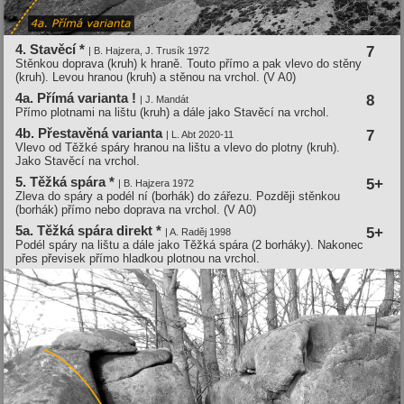
4. Stavěcí­ *
7
| B. Hajzera, J. Trusí­k 1972
Stěnkou doprava (kruh) k hraně. Touto přímo a pak vlevo do stěny
(kruh). Levou hranou (kruh) a stěnou na vrchol. (V A0)
4a. Pří­má varianta !
8
| J. Mandát
Přímo plotnami na lištu (kruh) a dále jako Stavěcí na vrchol.
4b. Přestavěná varianta
7
| L. Abt 2020-11
Vlevo od Těžké spáry hranou na lištu a vlevo do plotny (kruh).
Jako Stavěcí na vrchol.
5. Těžká spára *
5+
| B. Hajzera 1972
Zleva do spáry a podél ní (borhák) do zářezu. Později stěnkou
(borhák) přímo nebo doprava na vrchol. (V A0)
5a. Těžká spára direkt *
5+
| A. Raděj 1998
Podél spáry na lištu a dále jako Těžká spára (2 borháky). Nakonec
přes převisek přímo hladkou plotnou na vrchol.