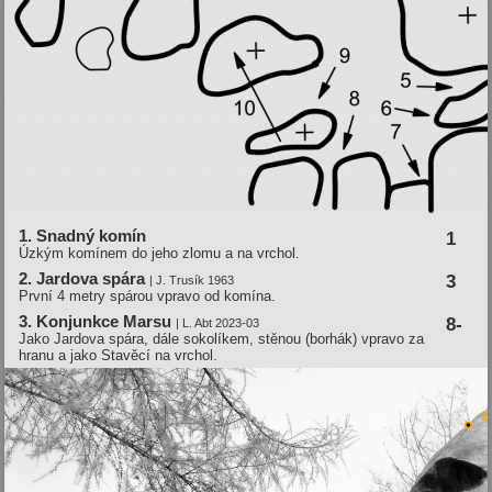
1. Snadný komí­n
1
Úzkým komínem do jeho zlomu a na vrchol.
2. Jardova spára
3
| J. Trusí­k 1963
První 4 metry spárou vpravo od komína.
3. Konjunkce Marsu
8-
| L. Abt 2023-03
Jako Jardova spára, dále sokolíkem, stěnou (borhák) vpravo za
hranu a jako Stavěcí na vrchol.