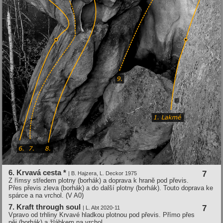
6. Krvavá cesta *
7
| B. Hajzera, L. Deckor 1975
Z římsy středem plotny (borhák) a doprava k hraně pod převis.
Přes převis zleva (borhák) a do další plotny (borhák). Touto doprava ke
spárce a na vrchol. (V A0)
7. Kraft through soul
7
| L. Abt 2020-11
Vpravo od trhliny Krvavé hladkou plotnou pod převis. Přímo přes
něj (borhák) a žlábkem na vrchol.