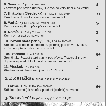
6. Samotář *
4
| B. Hajzera 1963
Zářezem pod převis (borhák). Doleva do vhloubení a na vrchol.
7. Hnátolam (Jezdecká)
3+
| B. Fiala, B. Fiala 1959
Přes hranu do široké spáry a touto na vrchol.
8. Varhánky
5-
| A. Raděj, M. Pospí­ši 1998
Komínkem a přímo přes převis na vrchol.
9. Komí­n
2
| A. Raděj, M. Pospí­šil 1998
Komínem a spárou na vrchol.
10. Pozadí­ staré panny
7
| L. Abt, P. Ví­cha 2008-02
Stěnkou a podél hladkého koutu (borhák) pod převis. Mělkou
spárkou v převisu (borhák) na vrchol.
10a. Varianta
6+
| L. Abt 2008-03
Stejně jako Pozadí staré panny pod převis. Traverz 2 metry
doprava a podél obloukovitého převisku na vrchol.
11. Přeskok
2
| V. Jireš 2006
Přeskok mezi dvěmi okrajovými věžičkami.
2. Klouzačka
| N 50° 20′ 7.462″ E 17° 8′ 49.182″
1. Lakmé
6+
| L. Abt, R. Pavlí­ček 2008-03
Stěnkou (borhák) k hraně a podél ní (borhák) na vrchol.
3. Borová věž
| N 50° 20′ 7.739″ E 17° 8′ 48.898″