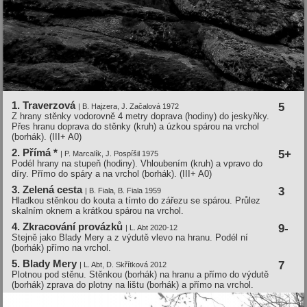
1. Traverzová
5
| B. Hajzera, J. Začalová 1972
Z hrany stěnky vodorovně 4 metry doprava (hodiny) do jeskyňky.
Přes hranu doprava do stěnky (kruh) a úzkou spárou na vrchol
(borhák). (III+ A0)
2. Pří­má *
5+
| P. Marcalí­k, J. Pospí­šil 1975
Podél hrany na stupeň (hodiny). Vhloubením (kruh) a vpravo do
díry. Přímo do spáry a na vrchol (borhák). (III+ A0)
3. Zelená cesta
3
| B. Fiala, B. Fiala 1959
Hladkou stěnkou do kouta a tímto do zářezu se spárou. Průlez
skalním oknem a krátkou spárou na vrchol.
4. Zkracování provázků
9-
| L. Abt 2020-12
Stejně jako Blady Mery a z výdutě vlevo na hranu. Podél ní
(borhák) přímo na vrchol.
5. Blady Mery
7
| L. Abt, D. Skřítková 2012
Plotnou pod stěnu. Stěnkou (borhák) na hranu a přímo do výdutě
(borhák) zprava do plotny na lištu (borhák) a přímo na vrchol.