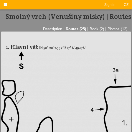

Sign in
CZ
Smolný vrch (Venušiny misky) | Routes
|
|
|
Description
Routes (25)
Book (2)
Photos (12)
1. Hlavní­ věž
| N 50° 20′ 7.357″ E 17° 8′ 49.178″