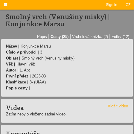

Sign in
CZ
Smolný vrch (Venušiny misky) |
Konjunkce Marsu
|
|
|
Popis
Cesty (25)
Vrcholová knížka (2)
Fotky (12)
Název |
Konjunkce Marsu
Číslo v průvodci |
3
Oblast |
Smolný vrch (Venušiny misky)
Věž |
Hlavní­ věž
Autor |
L. Abt
První přelez |
2023-03
Klasifikace |
8- (UIAA)
Popis cesty |
Videa
Vložit video
Zatím nebylo vloženo žádné video.
Komentáře