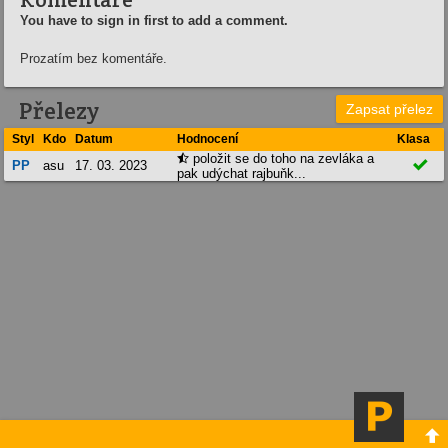
You have to sign in first to add a comment.
Prozatím bez komentáře.
Přelezy
Zapsat přelez
Styl
Kdo
Datum
Hodnocení
Klasa
položit se do toho na zevláka a


PP
asu
17. 03. 2023
pak udýchat rajbuňk...
