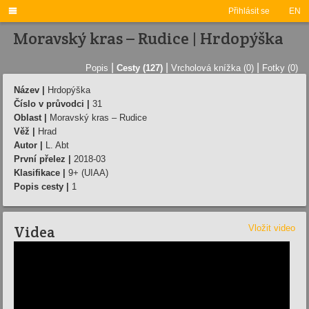

Přihlásit se
EN
Moravský kras – Rudice | Hrdopýška
|
|
|
Popis
Cesty (127)
Vrcholová knížka (0)
Fotky (0)
Název |
Hrdopýška
Číslo v průvodci |
31
Oblast |
Moravský kras – Rudice
Věž |
Hrad
Autor |
L. Abt
První přelez |
2018-03
Klasifikace |
9+ (UIAA)
Popis cesty |
1
Videa
Vložit video