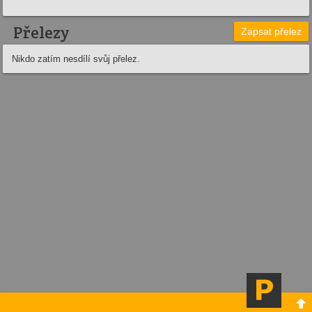
Přelezy
Zapsat přelez
Nikdo zatím nesdílí svůj přelez.
