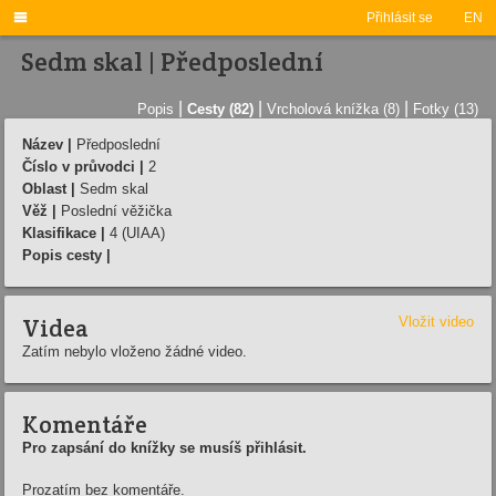

Přihlásit se
EN
Sedm skal | Předposlední­
|
|
|
Popis
Cesty (82)
Vrcholová knížka (8)
Fotky (13)
Název |
Předposlední­
Číslo v průvodci |
2
Oblast |
Sedm skal
Věž |
Poslední­ věžička
Klasifikace |
4 (UIAA)
Popis cesty |
Videa
Vložit video
Zatím nebylo vloženo žádné video.
Komentáře
Pro zapsání do knížky se musíš přihlásit.
Prozatím bez komentáře.