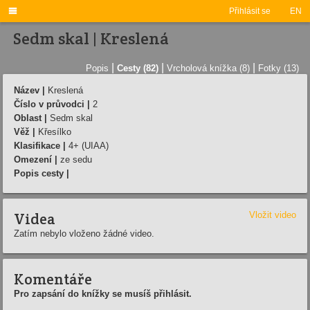

Přihlásit se
EN
Sedm skal | Kreslená
|
|
|
Popis
Cesty (82)
Vrcholová knížka (8)
Fotky (13)
Název |
Kreslená
Číslo v průvodci |
2
Oblast |
Sedm skal
Věž |
Křesí­lko
Klasifikace |
4+ (UIAA)
Omezení |
ze sedu
Popis cesty |
Videa
Vložit video
Zatím nebylo vloženo žádné video.
Komentáře
Pro zapsání do knížky se musíš přihlásit.