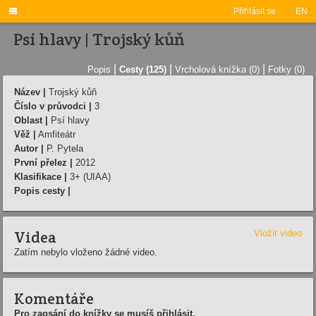

Přihlásit se
EN
Psí hlavy | Trojský kůň
|
|
|
Popis
Cesty (125)
Vrcholová knížka (0)
Fotky (0)
Název |
Trojský kůň
Číslo v průvodci |
3
Oblast |
Psí hlavy
Věž |
Amfiteátr
Autor |
P. Pytela
První přelez |
2012
Klasifikace |
3+ (UIAA)
Popis cesty |
Videa
Vložit video
Zatím nebylo vloženo žádné video.
Komentáře
Pro zapsání do knížky se musíš přihlásit.