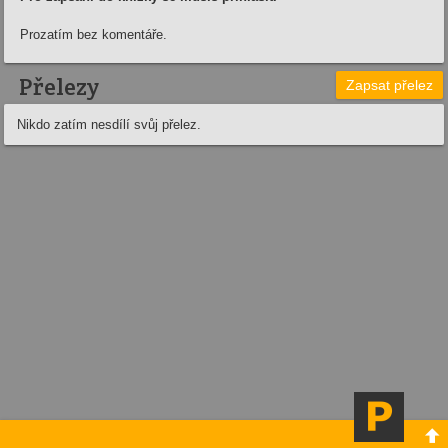
Prozatím bez komentáře.
Přelezy
Zapsat přelez
Nikdo zatím nesdílí svůj přelez.
