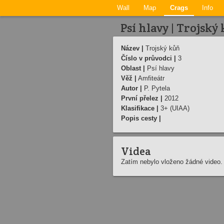
Wall
Map
Crags
Info
Psí hlavy | Trojský
Název |
Trojský kůň
Číslo v průvodci |
3
Oblast |
Psí hlavy
Věž |
Amfiteátr
Autor |
P. Pytela
První přelez |
2012
Klasifikace |
3+ (UIAA)
Popis cesty |
Videa
Zatím nebylo vloženo žádné video.