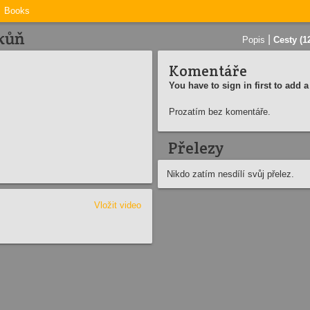
Books
 kůň
|
Popis
Cesty (1
Komentáře
You have to sign in first to add
Prozatím bez komentáře.
Přelezy
Nikdo zatím nesdílí svůj přelez.
Vložit video