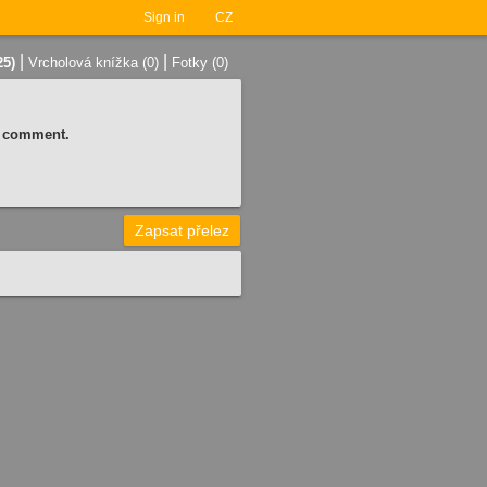
Sign in
CZ
|
|
25)
Vrcholová knížka (0)
Fotky (0)
 a comment.
Zapsat přelez