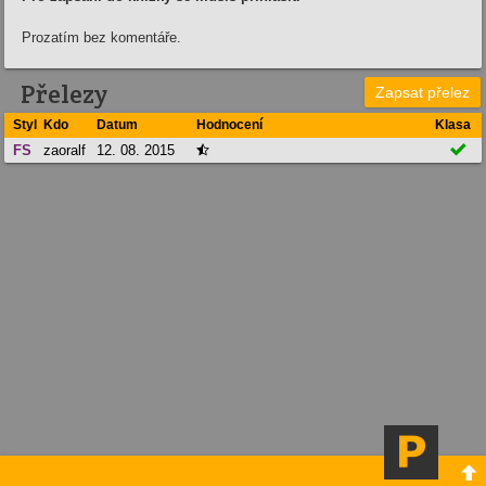
Prozatím bez komentáře.
Přelezy
Zapsat přelez
Styl
Kdo
Datum
Hodnocení
Klasa

FS
zaoralf
12. 08. 2015

