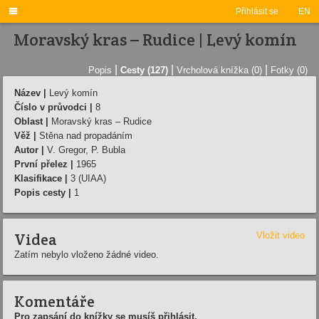

Přihlásit se
EN
Moravský kras – Rudice | Levý komín
|
|
|
Popis
Cesty (127)
Vrcholová knížka (0)
Fotky (0)
Název |
Levý komín
Číslo v průvodci |
8
Oblast |
Moravský kras – Rudice
Věž |
Stěna nad propadáním
Autor |
V. Gregor, P. Bubla
První přelez |
1965
Klasifikace |
3 (UIAA)
Popis cesty |
1
Videa
Vložit video
Zatím nebylo vloženo žádné video.
Komentáře
Pro zapsání do knížky se musíš přihlásit.