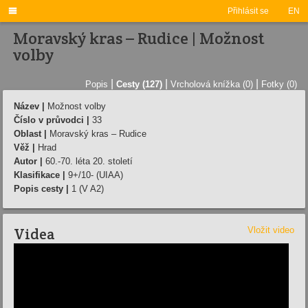

Přihlásit se
EN
Moravský kras – Rudice | Možnost
volby
|
|
|
Popis
Cesty (127)
Vrcholová knížka (0)
Fotky (0)
Název |
Možnost volby
Číslo v průvodci |
33
Oblast |
Moravský kras – Rudice
Věž |
Hrad
Autor |
60.-70. léta 20. století
Klasifikace |
9+/10- (UIAA)
Popis cesty |
1 (V A2)
Videa
Vložit video