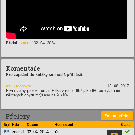
Přidal |
zaoralf
02. 04. 2024
Komentáře
Pro zapsání do knížky se musíš přihlásit.
asu
| reagovat
13. 08. 2017
První volný přelez Tomáš Pilka v roce 1987 jako 9+. po vylámaní
některých chytů zvýšeno na 9+/10-.
Přelezy
Zapsat přelez
Styl
Kdo
Datum
Hodnocení
Klasa

PP
zaoralf
02. 04. 2024
