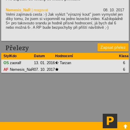
Nemesis_NaR
| reagovat
08. 10. 2017
Velmi zajímavá cesta :-) Jak vylézt "výrazný kout" jsem vymyslel jen
díky tomu, že jsem si vzpomněl na jedno lezecké video. Každopádně
5+ pro takovouto srandu je hodně přísné hodnocení, já bych dal 6
nebo možná 6-. A RP bude bezpochyby při příští návštěvě ;-)
Přelezy
Zapsat přelez
Styl
Kdo
Datum
Hodnocení
Klasa
OS
zaoralf
13. 01. 2016
Tarzan
6

AF
Nemesis_NaR
07. 10. 2017
6

