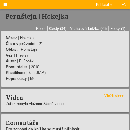

Přihlásit se
EN
Pernštejn | Hokejka
|
|
|
Popis
Cesty (34)
Vrcholová knížka (26)
Fotky (1)
Název |
Hokejka
Číslo v průvodci |
21
Oblast |
Pernštejn
Věž |
Převisy
Autor |
P. Jonák
První přelez |
2010
Klasifikace |
5+ (UIAA)
Popis cesty |
M6
Videa
Vložit video
Zatím nebylo vloženo žádné video.
Komentáře
Pro zapsání do knížky se musíš přihlásit.