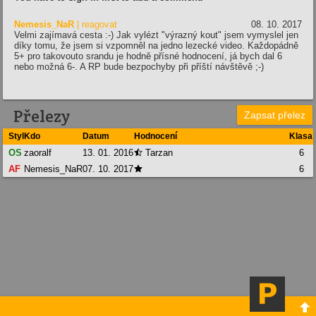
Nemesis_NaR
| reagovat
08. 10. 2017
Velmi zajímavá cesta :-) Jak vylézt "výrazný kout" jsem vymyslel jen
díky tomu, že jsem si vzpomněl na jedno lezecké video. Každopádně
5+ pro takovouto srandu je hodně přísné hodnocení, já bych dal 6
nebo možná 6-. A RP bude bezpochyby při příští návštěvě ;-)
Přelezy
Zapsat přelez
Styl
Kdo
Datum
Hodnocení
Klasa
OS
zaoralf
13. 01. 2016
Tarzan
6

AF
Nemesis_NaR
07. 10. 2017
6

