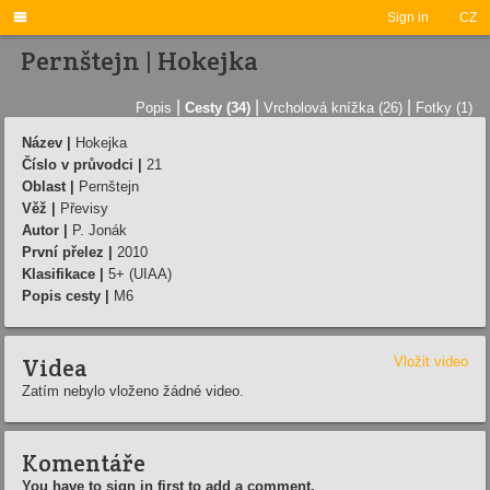

Sign in
CZ
Pernštejn | Hokejka
|
|
|
Popis
Cesty (34)
Vrcholová knížka (26)
Fotky (1)
Název |
Hokejka
Číslo v průvodci |
21
Oblast |
Pernštejn
Věž |
Převisy
Autor |
P. Jonák
První přelez |
2010
Klasifikace |
5+ (UIAA)
Popis cesty |
M6
Videa
Vložit video
Zatím nebylo vloženo žádné video.
Komentáře
You have to sign in first to add a comment.