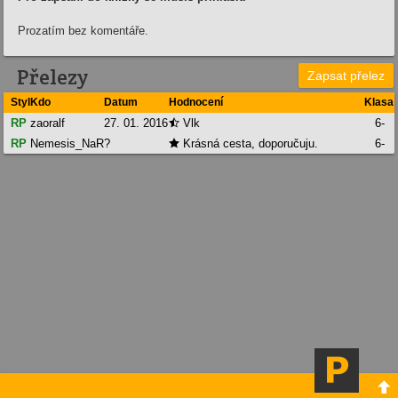
Prozatím bez komentáře.
Přelezy
Zapsat přelez
Styl
Kdo
Datum
Hodnocení
Klasa
RP
zaoralf
27. 01. 2016
Vlk
6-

RP
Nemesis_NaR
?
Krásná cesta, doporučuju.
6-

