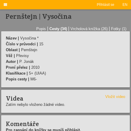

Přihlásit se
EN
Pernštejn | Vysočina
|
|
|
Popis
Cesty (34)
Vrcholová knížka (26)
Fotky (1)
Název |
Vysočina *
Číslo v průvodci |
15
Oblast |
Pernštejn
Věž |
Převisy
Autor |
P. Jonák
První přelez |
2010
Klasifikace |
5+ (UIAA)
Popis cesty |
M6-
Videa
Vložit video
Zatím nebylo vloženo žádné video.
Komentáře
Pro zapsání do knížky se musíš přihlásit.