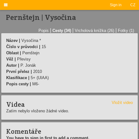

Sign in
CZ
Pernštejn | Vysočina
|
|
|
Popis
Cesty (34)
Vrcholová knížka (26)
Fotky (1)
Název |
Vysočina *
Číslo v průvodci |
15
Oblast |
Pernštejn
Věž |
Převisy
Autor |
P. Jonák
První přelez |
2010
Klasifikace |
5+ (UIAA)
Popis cesty |
M6-
Videa
Vložit video
Zatím nebylo vloženo žádné video.
Komentáře
You have to sign in first to add a comment.