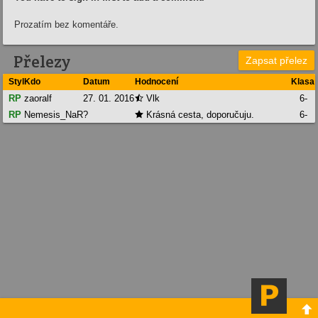
Prozatím bez komentáře.
Přelezy
Zapsat přelez
Styl
Kdo
Datum
Hodnocení
Klasa
RP
zaoralf
27. 01. 2016
Vlk
6-

RP
Nemesis_NaR
?
Krásná cesta, doporučuju.
6-

