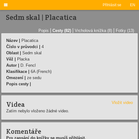

Přihlásit se
EN
Sedm skal | Placatica
|
|
|
Popis
Cesty (82)
Vrcholová knížka (8)
Fotky (13)
Název |
Placatica
Číslo v průvodci |
4
Oblast |
Sedm skal
Věž |
Placka
Autor |
D. Fencl
Klasifikace |
6A (French)
Omezení |
ze sedu
Popis cesty |
Videa
Vložit video
Zatím nebylo vloženo žádné video.
Komentáře
Pro zapsání do knížky se musíš přihlásit.