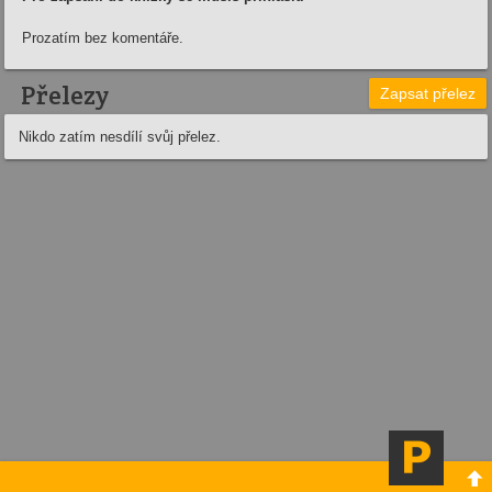
Prozatím bez komentáře.
Přelezy
Zapsat přelez
Nikdo zatím nesdílí svůj přelez.
