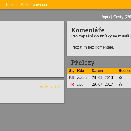
Info
Knižní průvodci
|
Popis
Cesty (25
Komentáře
Pro zapsání do knížky se musíš p
Prozatím bez komentáře.
Přelezy
Styl
Kdo
Datum
Hodnoc
FS
zaoralf
28. 09. 2013

TR
asu
29. 07. 2017

Vložit video