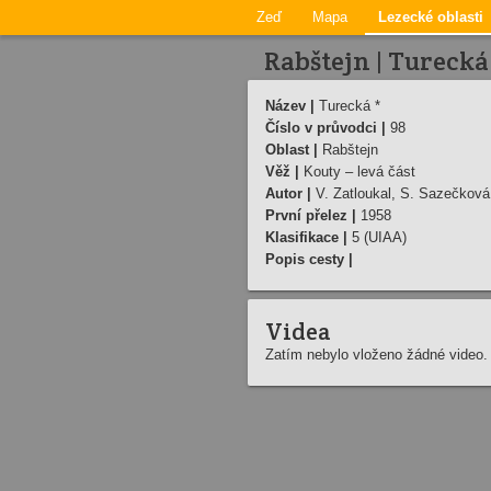
Zeď
Mapa
Lezecké oblasti
Rabštejn | Turecká
Název |
Turecká *
Číslo v průvodci |
98
Oblast |
Rabštejn
Věž |
Kouty – levá část
Autor |
V. Zatloukal, S. Sazečková
První přelez |
1958
Klasifikace |
5 (UIAA)
Popis cesty |
Videa
Zatím nebylo vloženo žádné video.