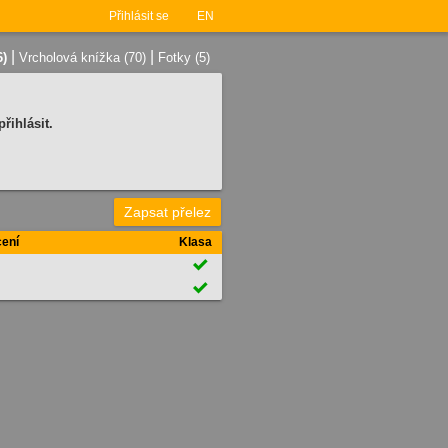
Přihlásit se
EN
|
|
6)
Vrcholová knížka (70)
Fotky (5)
řihlásit.
Zapsat přelez
ení
Klasa

