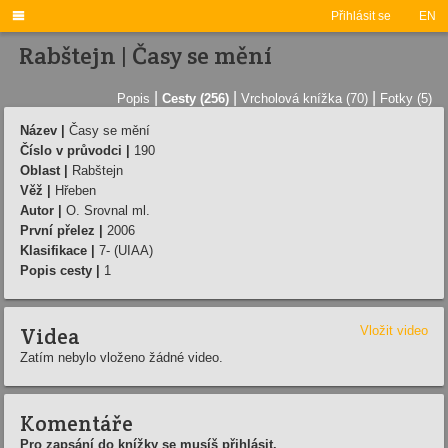

Přihlásit se
EN
Rabštejn | Časy se mění
|
|
|
Popis
Cesty (256)
Vrcholová knížka (70)
Fotky (5)
Název |
Časy se mění
Číslo v průvodci |
190
Oblast |
Rabštejn
Věž |
Hřeben
Autor |
O. Srovnal ml.
První přelez |
2006
Klasifikace |
7- (UIAA)
Popis cesty |
1
Videa
Vložit video
Zatím nebylo vloženo žádné video.
Komentáře
Pro zapsání do knížky se musíš přihlásit.