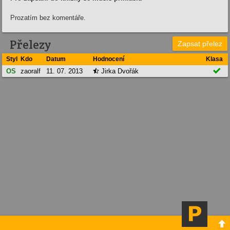
Prozatím bez komentáře.
Přelezy
Zapsat přelez
Styl
Kdo
Datum
Hodnocení
Klasa

OS
zaoralf
11. 07. 2013
Jirka Dvořák

