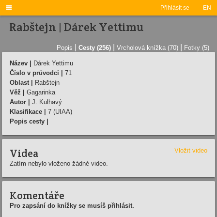

Přihlásit se
EN
Rabštejn | Dárek Yettimu
|
|
|
Popis
Cesty (256)
Vrcholová knížka (70)
Fotky (5)
Název |
Dárek Yettimu
Číslo v průvodci |
71
Oblast |
Rabštejn
Věž |
Gagarinka
Autor |
J. Kulhavý
Klasifikace |
7 (UIAA)
Popis cesty |
Videa
Vložit video
Zatím nebylo vloženo žádné video.
Komentáře
Pro zapsání do knížky se musíš přihlásit.