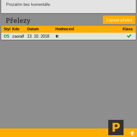
Prozatím bez komentáře.
Přelezy
Zapsat přelez
Styl
Kdo
Datum
Hodnocení
Klasa

OS
zaoralf
13. 10. 2018

