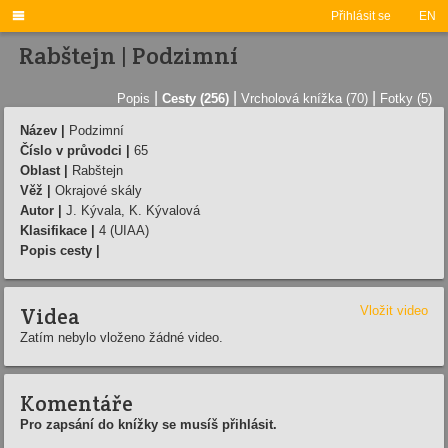

Přihlásit se
EN
Rabštejn | Podzimní
|
|
|
Popis
Cesty (256)
Vrcholová knížka (70)
Fotky (5)
Název |
Podzimní
Číslo v průvodci |
65
Oblast |
Rabštejn
Věž |
Okrajové skály
Autor |
J. Kývala, K. Kývalová
Klasifikace |
4 (UIAA)
Popis cesty |
Videa
Vložit video
Zatím nebylo vloženo žádné video.
Komentáře
Pro zapsání do knížky se musíš přihlásit.