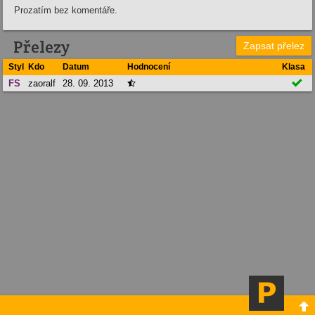
Prozatím bez komentáře.
Přelezy
Zapsat přelez
Styl
Kdo
Datum
Hodnocení
Klasa

FS
zaoralf
28. 09. 2013

