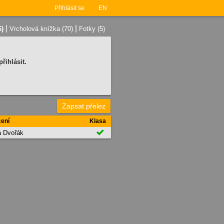
Přihlásit se
EN
|
|
6)
Vrcholová knížka (70)
Fotky (5)
řihlásit.
Zapsat přelez
ení
Klasa

a Dvořák