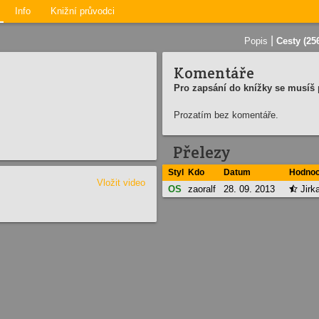
Info
Knižní průvodci
|
Popis
Cesty (25
Komentáře
Pro zapsání do knížky se musíš p
Prozatím bez komentáře.
Přelezy
Styl
Kdo
Datum
Hodnoc
Vložit video
OS
zaoralf
28. 09. 2013
Jirk
