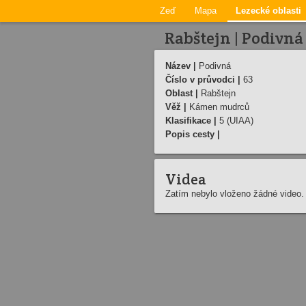
Zeď
Mapa
Lezecké oblasti
Rabštejn | Podivná
Název |
Podivná
Číslo v průvodci |
63
Oblast |
Rabštejn
Věž |
Kámen mudrců
Klasifikace |
5 (UIAA)
Popis cesty |
Videa
Zatím nebylo vloženo žádné video.