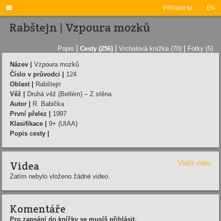

Přihlásit se
EN
Rabštejn | Vzpoura mozků
|
|
|
Popis
Cesty (256)
Vrcholová knížka (70)
Fotky (5)
Název |
Vzpoura mozků
Číslo v průvodci |
124
Oblast |
Rabštejn
Věž |
Druhá věž (Betlém) – Z stěna
Autor |
R. Babička
První přelez |
1997
Klasifikace |
9+ (UIAA)
Popis cesty |
Videa
Vložit video
Zatím nebylo vloženo žádné video.
Komentáře
Pro zapsání do knížky se musíš přihlásit.