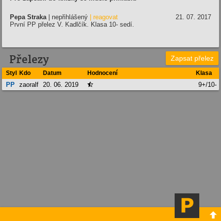
Pepa Straka
| nepřihlášený
| reagovat
21. 07. 2017
První PP přelez V. Kadlčík. Klasa 10- sedí.
Přelezy
Zapsat přelez
Styl
Kdo
Datum
Hodnocení
Klasa
PP
zaoralf
20. 06. 2019
9+/10-

