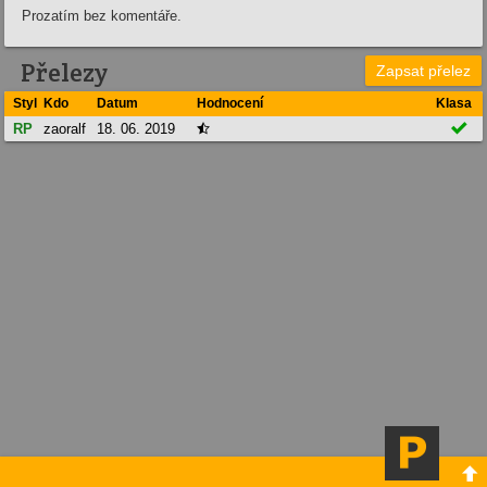
Prozatím bez komentáře.
Přelezy
Zapsat přelez
Styl
Kdo
Datum
Hodnocení
Klasa

RP
zaoralf
18. 06. 2019

