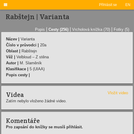

Přihlásit se
EN
Rabštejn | Varianta
|
|
|
Popis
Cesty (256)
Vrcholová knížka (70)
Fotky (5)
Název |
Varianta
Číslo v průvodci |
20a
Oblast |
Rabštejn
Věž |
Velbloud – Z stěna
Autor |
M. Slaměník
Klasifikace |
5 (UIAA)
Popis cesty |
Videa
Vložit video
Zatím nebylo vloženo žádné video.
Komentáře
Pro zapsání do knížky se musíš přihlásit.