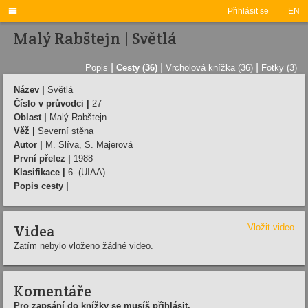

Přihlásit se
EN
Malý Rabštejn | Světlá
|
|
|
Popis
Cesty (36)
Vrcholová knížka (36)
Fotky (3)
Název |
Světlá
Číslo v průvodci |
27
Oblast |
Malý Rabštejn
Věž |
Severní stěna
Autor |
M. Slíva, S. Majerová
První přelez |
1988
Klasifikace |
6- (UIAA)
Popis cesty |
Videa
Vložit video
Zatím nebylo vloženo žádné video.
Komentáře
Pro zapsání do knížky se musíš přihlásit.