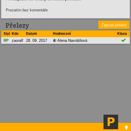
Prozatím bez komentáře.
Přelezy
Zapsat přelez
Styl
Kdo
Datum
Hodnocení
Klasa

RP
zaoralf
28. 09. 2017
Alena Navrátilová

