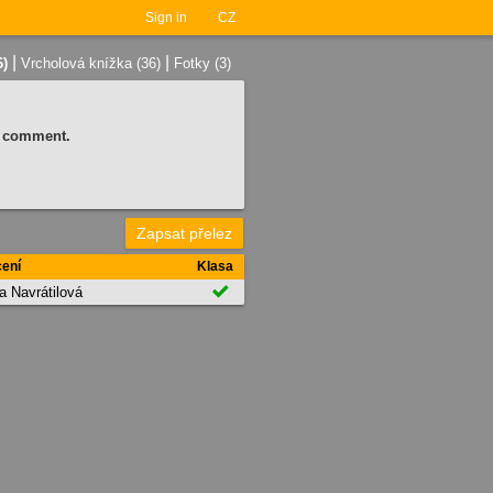
Sign in
CZ
|
|
6)
Vrcholová knížka (36)
Fotky (3)
 a comment.
Zapsat přelez
ení
Klasa

a Navrátilová