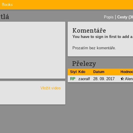
Books
tlá
|
Popis
Cesty (3
Komentáře
You have to sign in first to add
Prozatím bez komentáře.
Přelezy
Styl
Kdo
Datum
Hodnoc
RP
zaoralf
28. 09. 2017
Alen

Vložit video