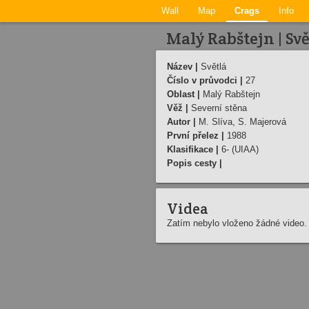
Wall
Map
Crags
Info
Malý Rabštejn | Svě
Název |
Světlá
Číslo v průvodci |
27
Oblast |
Malý Rabštejn
Věž |
Severní stěna
Autor |
M. Slíva, S. Majerová
První přelez |
1988
Klasifikace |
6- (UIAA)
Popis cesty |
Videa
Zatím nebylo vloženo žádné video.