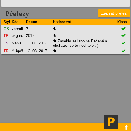
Přelezy
Zapsat přelez
Styl
Kdo
Datum
Hodnocení
Klasa

OS
zaoralf
?


TR
usgard
2017

Zaseklo se lano na Pečené a


FS
blahis
11. 06. 2017
obcházet se to nechtělo :-)

TR
YUgoš
12. 08. 2017

