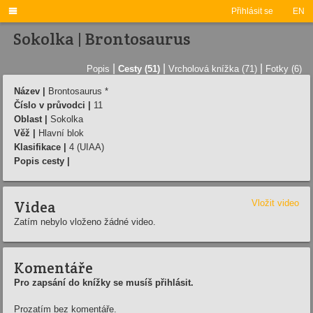

Přihlásit se
EN
Sokolka | Brontosaurus
|
|
|
Popis
Cesty (51)
Vrcholová knížka (71)
Fotky (6)
Název |
Brontosaurus *
Číslo v průvodci |
11
Oblast |
Sokolka
Věž |
Hlavní blok
Klasifikace |
4 (UIAA)
Popis cesty |
Videa
Vložit video
Zatím nebylo vloženo žádné video.
Komentáře
Pro zapsání do knížky se musíš přihlásit.
Prozatím bez komentáře.