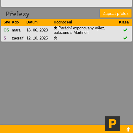
Přelezy
Zapsat přelez
Styl
Kdo
Datum
Hodnocení
Klasa
Parádní exponovaný výlez,


OS
mara
18. 06. 2023
polezeno s Martinem

S
zaoralf
12. 10. 2025

