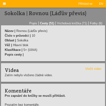

Přihlásit se
EN
Sokolka | Rovnou (Láďův převis)
|
|
|
Popis
Cesty (51)
Vrcholová knížka (71)
Fotky (6)
Název |
Rovnou (Láďův převis)
Číslo v průvodci |
10
Oblast |
Sokolka
Věž |
Hlavní blok
Klasifikace |
5+ (UIAA)
Popis cesty |
Videa
Vložit video
Zatím nebylo vloženo žádné video.
Komentáře
Pro zapsání do knížky se musíš přihlásit.
Prozatím bez komentáře.