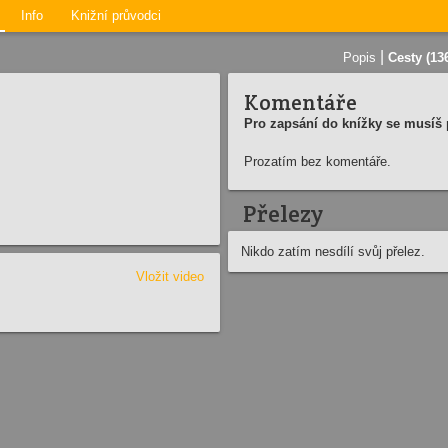
Info
Knižní průvodci
|
Popis
Cesty (13
Komentáře
Pro zapsání do knížky se musíš p
Prozatím bez komentáře.
Přelezy
Nikdo zatím nesdílí svůj přelez.
Vložit video