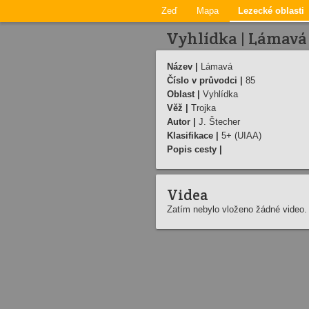
Zeď
Mapa
Lezecké oblasti
Vyhlídka | Lámavá
Název |
Lámavá
Číslo v průvodci |
85
Oblast |
Vyhlídka
Věž |
Trojka
Autor |
J. Štecher
Klasifikace |
5+ (UIAA)
Popis cesty |
Videa
Zatím nebylo vloženo žádné video.