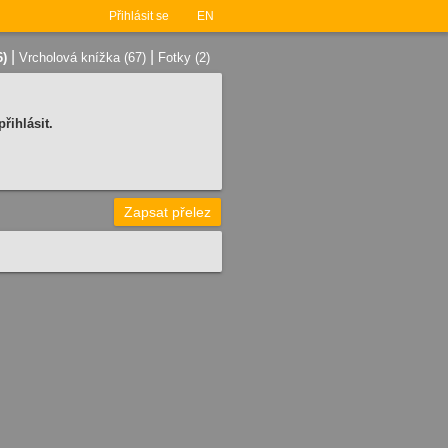
Přihlásit se
EN
|
|
6)
Vrcholová knížka (67)
Fotky (2)
řihlásit.
Zapsat přelez