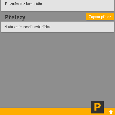
Prozatím bez komentáře.
Přelezy
Zapsat přelez
Nikdo zatím nesdílí svůj přelez.
