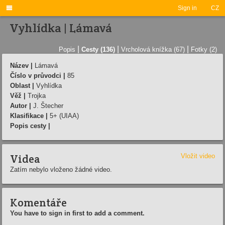

Sign in
CZ
Vyhlídka | Lámavá
|
|
|
Popis
Cesty (136)
Vrcholová knížka (67)
Fotky (2)
Název |
Lámavá
Číslo v průvodci |
85
Oblast |
Vyhlídka
Věž |
Trojka
Autor |
J. Štecher
Klasifikace |
5+ (UIAA)
Popis cesty |
Videa
Vložit video
Zatím nebylo vloženo žádné video.
Komentáře
You have to sign in first to add a comment.