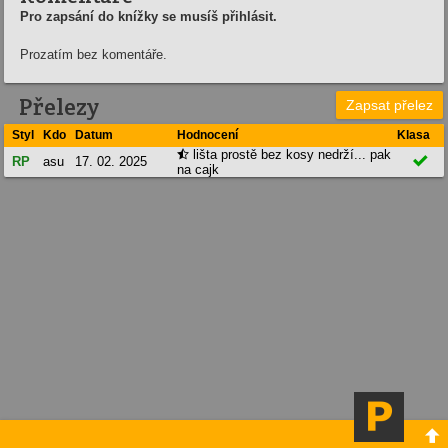
Pro zapsání do knížky se musíš přihlásit.
Prozatím bez komentáře.
Přelezy
Zapsat přelez
Styl
Kdo
Datum
Hodnocení
Klasa
lišta prostě bez kosy nedrží... pak


RP
asu
17. 02. 2025
na cajk
