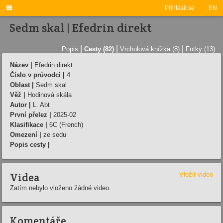

Přihlásit se
EN
Sedm skal | Efedrin direkt
|
|
|
Popis
Cesty (82)
Vrcholová knížka (8)
Fotky (13)
Název |
Efedrin direkt
Číslo v průvodci |
4
Oblast |
Sedm skal
Věž |
Hodinová skála
Autor |
L. Abt
První přelez |
2025-02
Klasifikace |
6C (French)
Omezení |
ze sedu
Popis cesty |
Videa
Vložit video
Zatím nebylo vloženo žádné video.
Komentáře