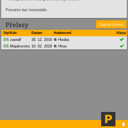
Prozatím bez komentáře.
Přelezy
Zapsat přelez
Styl
Kdo
Datum
Hodnocení
Klasa

OS
zaoralf
30. 12. 2016
Houba


OS
Majakovsky
10. 02. 2018
Hnus

