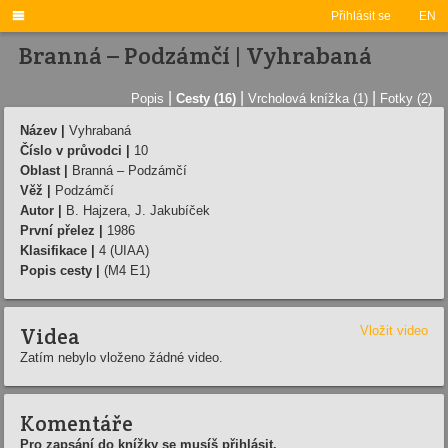

Přihlásit se
EN
Branná – Podzámčí­ | Vyhrabaná
|
|
|
Popis
Cesty (16)
Vrcholová knížka (1)
Fotky (2)
Název |
Vyhrabaná
Číslo v průvodci |
10
Oblast |
Branná – Podzámčí­
Věž |
Podzámčí­
Autor |
B. Hajzera, J. Jakubí­ček
První přelez |
1986
Klasifikace |
4 (UIAA)
Popis cesty |
(M4 E1)
Videa
Vložit video
Zatím nebylo vloženo žádné video.
Komentáře
Pro zapsání do knížky se musíš přihlásit.