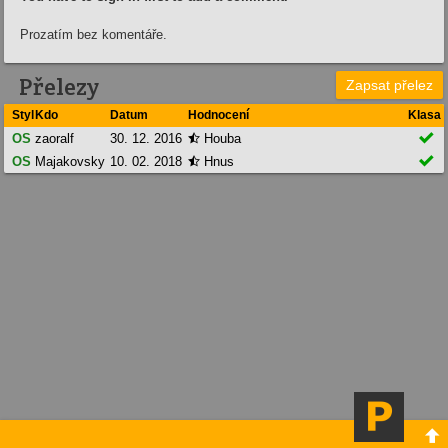
Prozatím bez komentáře.
Přelezy
Zapsat přelez
Styl
Kdo
Datum
Hodnocení
Klasa

OS
zaoralf
30. 12. 2016
Houba


OS
Majakovsky
10. 02. 2018
Hnus

