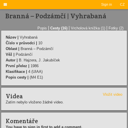

Sign in
CZ
Branná – Podzámčí­ | Vyhrabaná
|
|
|
Popis
Cesty (16)
Vrcholová knížka (1)
Fotky (2)
Název |
Vyhrabaná
Číslo v průvodci |
10
Oblast |
Branná – Podzámčí­
Věž |
Podzámčí­
Autor |
B. Hajzera, J. Jakubí­ček
První přelez |
1986
Klasifikace |
4 (UIAA)
Popis cesty |
(M4 E1)
Videa
Vložit video
Zatím nebylo vloženo žádné video.
Komentáře
You have to sign in first to add a comment.