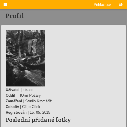

Přihlásit se
EN
Profil
Uživatel
| lukass
Oddíl
| HOrní Požáry
Zaměření
| Studio Kroměříž
Cokoliv
| Cíl je Cílek
Registrován
| 15. 05. 2015
Poslední přidané fotky