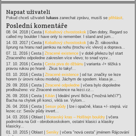
Napsat uživateli
Pokud chceš uživateli
lukass
zanechat zprávu, musíš se
přihlásit
.
Poslední komentáře
08. 04. 2018 | Cesta |
Kobaltový chvostoskok
| Den dobry, Regard so
called my boulder I have only to remember. I stand and jum...
14. 03. 2017 | Cesta |
Kobaltový chvostoskok
| do Žl. rákosníka
šprung na hranu nad jamkou na nohu (trochu víc vlevo) a doprava...
07. 11. 2016 | Cesta |
Ztracené existence
| v době přelezu byl start
Ztraceného odpoledne zakreslen více vlevo; to snad vysv...
17. 10. 2016 | Cesta |
Cesta piva do džbánu
| varianta -/+ těžká s
pravou rukou po hraně . Zkus to taky!...
03. 10. 2016 | Cesta |
Ztracené existence
| od tur. značky se leze
horem (v úrovni rukou modela). Jáchym de spodem. klasa je...
29. 09. 2016 | Cesta |
Ztracené odpoledne
| včera bylo dopoledne
prodlouženo: viz Ztracené existence na lezci.cz...
26. 09. 2016 | Cesta |
Kilián
| Ideální první 8ička ("možná lehčí?").
Bacha na chytek při konci, viklá se. Vylom...
26. 04. 2016 | Cesta |
Sesuv půdy
| lze i opačně, klasa +/- stejná. viz
lezec.cz: Sesův půdy invert...
14. 03. 2016 | Oblast |
Moravský kras – Holštejn bouldry
| včera
podmínka na Gól - obrobokoskokem, ostatní klasici a klasiky
klasicky...
01. 10. 2015 | Oblast |
Seníky
| včera "nová cesta" jménem Rájcování