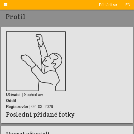

Přihlásit se
EN
Profil
Uživatel
| SophiaLaw
Oddíl
|
Registrován
| 02. 03. 2026
Poslední přidané fotky
Napsat uživateli