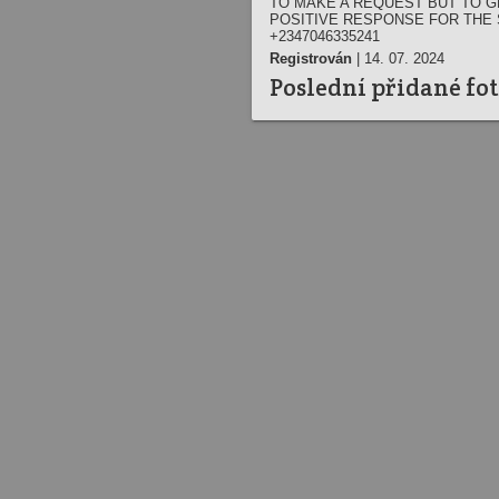
TO MAKE A REQUEST BUT TO G
POSITIVE RESPONSE FOR THE 
+2347046335241
Registrován
| 14. 07. 2024
Poslední přidané fo