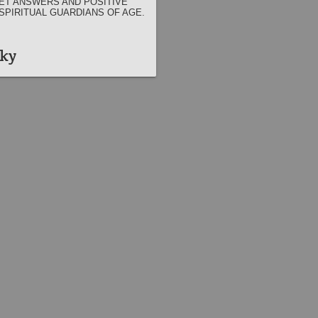
ET ANSWERS AND POSITIVE
SPIRITUAL GUARDIANS OF AGE.
tky