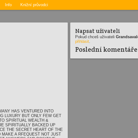
Info
Knižní průvodci
Napsat uživateli
Pokud chceš uživateli
Grandsaval
přihlásit
.
Poslední komentáře
N MANY HAS VENTURED INTO
NG LUXURY BUT ONLY FEW GET
TO SPIRITUAL WEALTH &
E SPIRITUALLY BACKED UP
RCE THE SECRET HEART OF THE
O MAKE A RFEQUEST NOT JUST