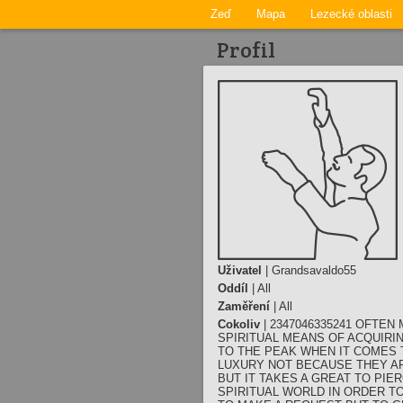
Zeď
Mapa
Lezecké oblasti
Profil
Uživatel
| Grandsavaldo55
Oddíl
| All
Zaměření
| All
Cokoliv
| 2347046335241 OFTE
SPIRITUAL MEANS OF ACQUIRI
TO THE PEAK WHEN IT COMES 
LUXURY NOT BECAUSE THEY AR
BUT IT TAKES A GREAT TO PIE
SPIRITUAL WORLD IN ORDER T