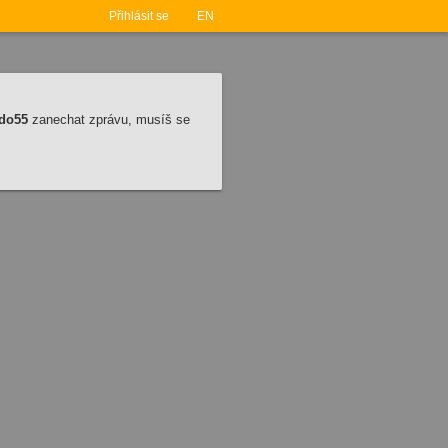
Přihlásit se
EN
do55
zanechat zprávu, musíš se