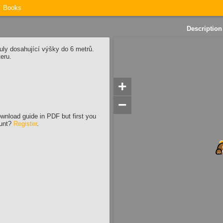
Books
Description
uly dosahující výšky do 6 metrů.
eru.
+
−
wnload guide in PDF but first you
ount?
Register
.