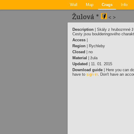
Wall
Map
Crags
Info
Žulová *
<
>
Description
|
Skály z hrubozrnné ž
Cesty jsou boulderingového charakt
Access
|
Region
| Rychleby
Closed
| no
Material
| žula
Updated
| 11. 01. 2015
Download guide
| Here you can do
have to
sign in
. Don't have an acc