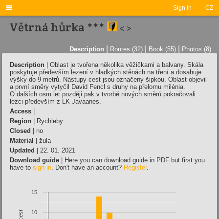

Sign in
CZ
Větrná hůrka ***
<
>
|
|
|
Description
Routes (32)
Book (55)
Photos (8)
Description
|
Oblast je tvořena několika věžičkami a balvany. Skála
poskytuje především lezení v hladkých stěnách na tření a dosahuje
výšky do 9 metrů. Nástupy cest jsou označeny šipkou. Oblast objevil
a první směry vytyčil David Fencl s druhy na přelomu milénia.
O dalších osm let později pak v tvorbě nových směrů pokračovali
lezci především z LK Javaanes.
Access
|
Region
| Rychleby
Closed
| no
Material
| žula
Updated
| 22. 01. 2021
Download guide
| Here you can download guide in PDF but first you
have to
sign in
. Don't have an account?
Register
.
15
10