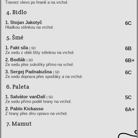
Traverz vlevo po hraně a na vrchol.
4. Bidlo
1. Stojan Jakotyč
6C
Hladkou stěnkou na vrchol.
5. Šmé
1. Fakt síla
6B
| SD
Ze sedu z oblé lišty stěnkou na vrchol.
2. Bodlák
6B+
| SD
Ze sedu přes sokolíky přímo na vchol.
3. Sergej Padnakušna
6C
| SD
Ze sedu doprava přes spoďáky a na vrchol.
6. Paleta
1. Salvátor vanDalí
5C
| SD
Ze sedu přímo podél hrany na vrchol.
2. Pablo Kickasso
6A+
Z hrany přes díru vpravo na vrchol.
7. Mamut