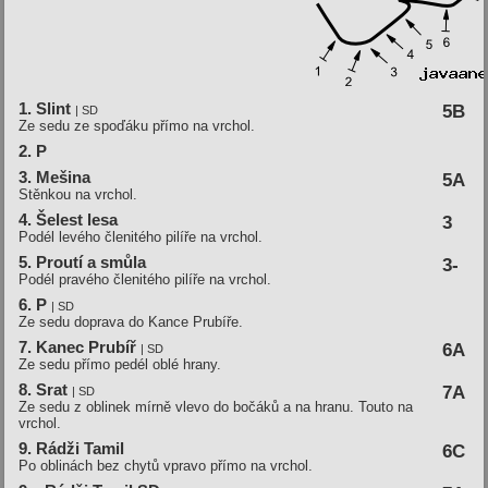
1. Slint
5B
| SD
Ze sedu ze spoďáku přímo na vrchol.
2. P
3. Mešina
5A
Stěnkou na vrchol.
4. Šelest lesa
3
Podél levého členitého pilíře na vrchol.
5. Proutí a smůla
3-
Podél pravého členitého pilíře na vrchol.
6. P
| SD
Ze sedu doprava do Kance Prubíře.
7. Kanec Prubíř
6A
| SD
Ze sedu přímo pedél oblé hrany.
8. Srat
7A
| SD
Ze sedu z oblinek mírně vlevo do bočáků a na hranu. Touto na
vrchol.
9. Rádži Tamil
6C
Po oblinách bez chytů vpravo přímo na vrchol.