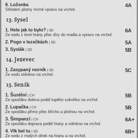
6. Loženka
4A
Středem plotny mírně vpravo na vrchol.
13. Sysel
1. Hele jak to bylo?
6A
| SD
Ze sedu z levé hrany přes díry do madla a vpravo na vrchol.
2. Pogo v lezečkách
5A
| SD
3. Syslák
5B
| SD
14. Jezevec
1. Zasypaný norník
5C
| SD
Ze sedu stěnkou na vrchol.
15. Seník
1. Šustění
5B
| CH
Ze spoďáku doleva podél tupého sokolíku na vrchol.
2. Lupačka
5B
| CH
Ze spoďáku přímo přes břícho a plotnou na vrchol.
3. Šimpanzí
6A+
| CH
Ze spoďáku doprava podél hrany a stěnkou na vrchol.
4. Vlk bel tu
6B+
| SD
Ze sedu z malých dírek na hranu a na vrchol.