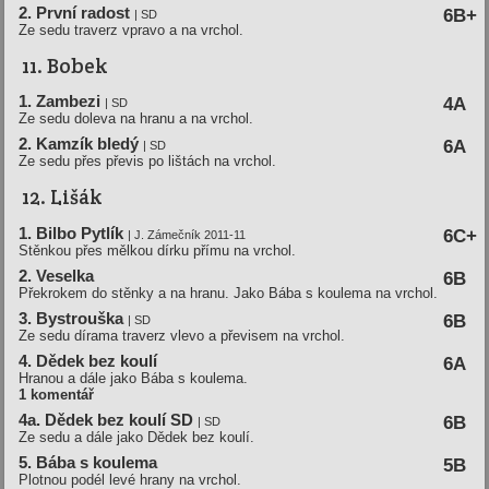
2. První radost
6B+
| SD
Ze sedu traverz vpravo a na vrchol.
11. Bobek
1. Zambezi
4A
| SD
Ze sedu doleva na hranu a na vrchol.
2. Kamzík bledý
6A
| SD
Ze sedu přes převis po lištách na vrchol.
12. Lišák
1. Bilbo Pytlík
6C+
| J. Zámečník 2011-11
Stěnkou přes mělkou dírku přímu na vrchol.
2. Veselka
6B
Překrokem do stěnky a na hranu. Jako Bába s koulema na vrchol.
3. Bystrouška
6B
| SD
Ze sedu dírama traverz vlevo a převisem na vrchol.
4. Dědek bez koulí
6A
Hranou a dále jako Bába s koulema.
1 komentář
4a. Dědek bez koulí SD
6B
| SD
Ze sedu a dále jako Dědek bez koulí.
5. Bába s koulema
5B
Plotnou podél levé hrany na vrchol.