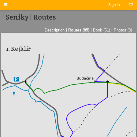

Sign in
CZ
Seníky | Routes
|
|
|
Description
Routes (85)
Book (51)
Photos (0)
1. Kejklíř