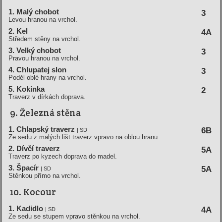
1. Malý chobot
3
Levou hranou na vrchol.
2. Kel
4A
Středem stěny na vrchol.
3. Velký chobot
3
Pravou hranou na vrchol.
4. Chlupatej slon
3
Podél oblé hrany na vrchol.
5. Kokinka
2
Traverz v dírkách doprava.
9. Železná stěna
1. Chlapský traverz
6B
| SD
Ze sedu z malých lišt traverz vpravo na oblou hranu.
2. Dívčí traverz
5A
Traverz po kyzech doprava do madel.
3. Špacír
5A
| SD
Stěnkou přímo na vrchol.
10. Kocour
1. Kadidlo
4A
| SD
Ze sedu se stupem vpravo stěnkou na vrchol.