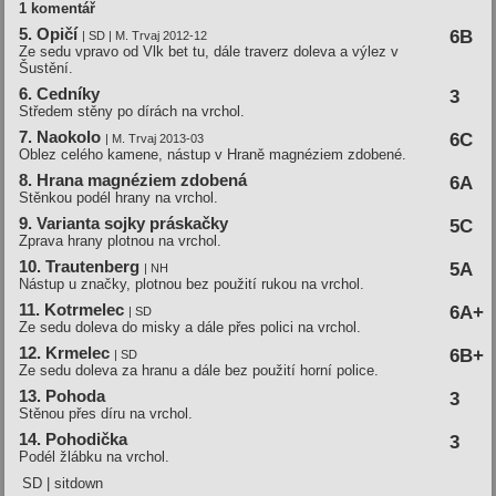
1 komentář
5. Opičí
6B
| SD | M. Trvaj 2012-12
Ze sedu vpravo od Vlk bet tu, dále traverz doleva a výlez v
Šustění.
6. Cedníky
3
Středem stěny po dírách na vrchol.
7. Naokolo
6C
| M. Trvaj 2013-03
Oblez celého kamene, nástup v Hraně magnéziem zdobené.
8. Hrana magnéziem zdobená
6A
Stěnkou podél hrany na vrchol.
9. Varianta sojky práskačky
5C
Zprava hrany plotnou na vrchol.
10. Trautenberg
5A
| NH
Nástup u značky, plotnou bez použití rukou na vrchol.
11. Kotrmelec
6A+
| SD
Ze sedu doleva do misky a dále přes polici na vrchol.
12. Krmelec
6B+
| SD
Ze sedu doleva za hranu a dále bez použití horní police.
13. Pohoda
3
Stěnou přes díru na vrchol.
14. Pohodička
3
Podél žlábku na vrchol.
SD | sitdown