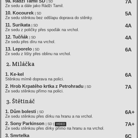
9a. Rádži Tamil SD
7A
| SD
Ze sedu a dále jako Rádži Tamil.
10. Kocourek
5A
| SD
Ze sedu stěnkou bez odšlapu doprava do stěnky.
11. Surikata
4A
| SD
Ze sedu z poličky přes spoďák na vrchol.
12. Tučňák
4A
| SD
Ze sedu přes díru na vrchol.
13. Leporelo
6A
| SD
Ze sedu z lišty přes oblinu na vrchol.
2. Miláčka
1. Ke-kel
6A
Stěnkou mírně doprava na polici.
2. Hrob Krpatého krtka z Petrohradu
7A
| SD
Ze sedu stěnkou přímo na polici.
3. Štětináč
1. Dům bolesti
6A+
| SD
Ze sedu stěnkou přes dírku na hranu a na vrchol.
2. Sony Parkinson
7A+
| SD |
VIDEO
Ze sedu stěnkou přes dírky přímo na hranu a na vrchol.
3. Smrtelka
6C