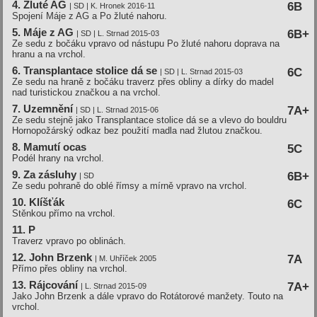
4. Žluté AG
6B
| SD | K. Hronek 2016-11
Spojení Máje z AG a Po žluté nahoru.
5. Máje z AG
6B+
| SD | L. Strnad 2015-03
Ze sedu z bočáku vpravo od nástupu Po žluté nahoru doprava na
hranu a na vrchol.
6. Transplantace stolice dá se
6C
| SD | L. Strnad 2015-03
Ze sedu na hraně z bočáku traverz přes obliny a dírky do madel
nad turistickou značkou a na vrchol.
7. Uzemnění
7A+
| SD | L. Strnad 2015-06
Ze sedu stejně jako Transplantace stolice dá se a vlevo do bouldru
Hornopožárský odkaz bez použití madla nad žlutou značkou.
8. Mamutí ocas
5C
Podél hrany na vrchol.
9. Za zásluhy
6B+
| SD
Ze sedu pohraně do oblé římsy a mírně vpravo na vrchol.
10. Klíšťák
6C
Stěnkou přímo na vrchol.
11. P
Traverz vpravo po oblinách.
12. John Brzenk
7A
| M. Uhříček 2005
Přímo přes obliny na vrchol.
13. Rájcování
7A+
| L. Strnad 2015-09
Jako John Brzenk a dále vpravo do Rotátorové manžety. Touto na
vrchol.