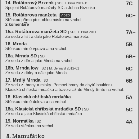
14. Rotátorový Brzenk
7C
| SD | T. Pilka 2011-11
Spojení Rotátorové manžety SD a Johna Brzenka.
15. Rotátorova manžeta
6C+
|
VIDEO
Stěnkou přímo přes oblou misku na vrchol.
2 komentáře
15a. Rotátorova manžeta SD
7A+
| SD | T. Pilka 2011
Ze sedu z lišt a dále jako Rotátorová manžeta.
16. Mrnda
5B
Stěnkou mírně vpravo a na vrchol.
16a. Mrnda SD
6B+
| SD
Ze sedu z děr a jako Mrnda na vrchol.
16b. Mrnda low
6C
| SD | M. Bernard 2012-01
Ze sedu z dírky a dále jako Mrnda.
17. Mrdlý Mrnda
6B
| SD
Ze sedu z. hrany a misky. Pomocí hrany do chytů boulderu
Klasická chřibská mrdačka a traverz až do Mrndy tímto na vrchol.
18. Klasická chřibská mrdačka
5A
Stěnkou mírně doleva a na vrchol.
18a. Klasická chřibská mrdačka SD
5C
| SD
Ze sedu a jako Klasická chřibská mrdačka..
19. Normálka
4A
| SD
Ze sedu stěnkou na vrchol.
8. Mamuťátko