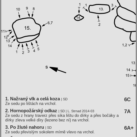
1. Nažraný vlk a celá koza
6C
| SD
Ze sedu po lištách na vrchol.
2. Hornopožárský odkaz
7A
| SD | L. Strnad 2014-03
Ze sedu z hrany traverz přes sika lištu do dírky a přes bočáky a
dírky zleva velké díry (lezeno bez ní) na vrchol.
3. Po žluté nahoru
6A+
| SD
Ze sedu převislým sokolem mírně vlevo na vrchol.