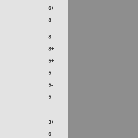
6+
8
8
8+
5+
5
5-
5
3+
6