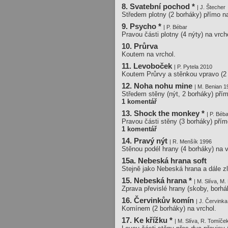
8. Svatební pochod *
| J. Štecher
Středem plotny (2 borháky) přímo na
9. Psycho *
| P. Bébar
Pravou části plotny (4 nýty) na vrch
10. Průrva
Koutem na vrchol.
11. Levoboček
| P. Pytela 2010
Koutem Průrvy a stěnkou vpravo (2 
12. Noha nohu mine
| M. Benian 
Středem stěny (nýt, 2 borháky) přím
1 komentář
13. Shock the monkey *
| P. Béb
Pravou části stěny (3 borháky) přím
1 komentář
14. Pravý nýt
| R. Menšík 1996
Stěnou podél hrany (4 borháky) na v
15a. Nebeská hrana soft
Stejně jako Nebeská hrana a dále z
15. Nebeská hrana *
| M. Slíva, M.
Zprava převislé hrany (skoby, borhák
16. Červinkův komín
| J. Červink
Komínem (2 borháky) na vrchol.
17. Ke křížku *
| M. Slíva, R. Tomíče