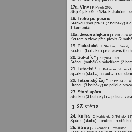
Levou části stěny přes dva převisy 
17a. Vlny
| P. Pytela 2010
Stejně jako Ke křížku k druhému bo
18. Ticho po pěšině
Stěnkou přes převis (2 borháky) a d
1 komentář
18a. Jesua alejkum
| L. Abt 2020-0
Koutem a zleva přes převis (2 borhá
19. Pískařská
| J. Štecher, J. Veselý
Koutem (borhák) a přes převis (borhá
20. Sokolík *
| P. Pytela 1996
Stěnou (borhák) a sokolíkem (2 borh
21. Letecká *
| E. Kothánek, S. Tejns
Spárkou (skoba) na polici a středem
22. Tatranský čaj *
| P. Pytela 2010
Hranou (3 borháky) na polici a pravo
23. Stará spára
Stěnkou (3 borháky) na polici a vpra
3. SZ stěna
24. Kniha
| E. Kothánek, S. Tejnský 19
Spárou (skoba), komínem a stěnkou
25. Strop
| J. Štecher, P. Patterman