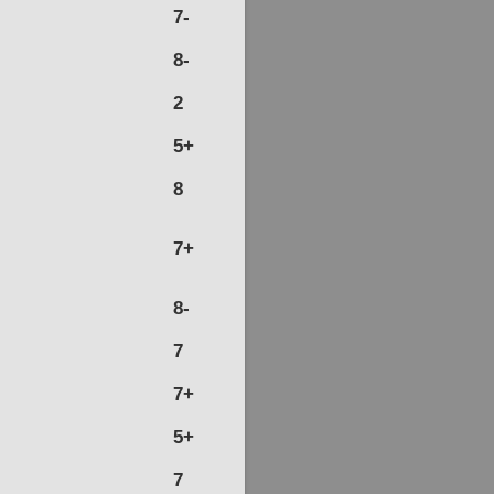
7-
8-
2
5+
8
7+
8-
7
7+
5+
7