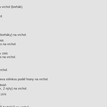
 vrchol (borhák).
ol.
borháky) na vrchol.
1995
o na vrchol.
ar 1995
o na vrchol.
rchol.
leva stěnkou podél hrany na vrchol.
 Beláň
, 2 nýty) na vrchol.
a 1976
k