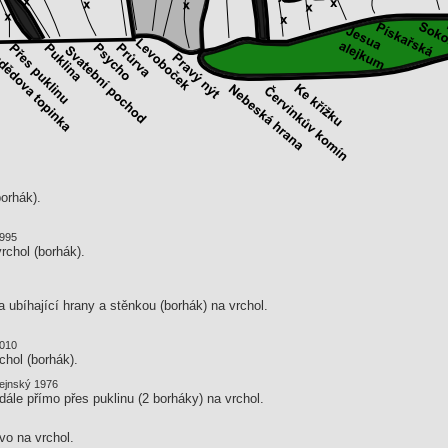
borhák).
1995
rchol (borhák).
a ubíhající hrany a stěnkou (borhák) na vrchol.
2010
chol (borhák).
Tejnský 1976
dále přímo přes puklinu (2 borháky) na vrchol.
vo na vrchol.