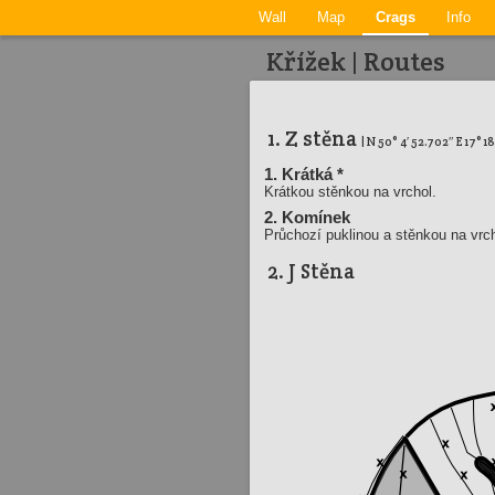
Wall
Map
Crags
Info
Křížek | Routes
1. Z stěna
| N 50° 4′ 52.702″ E 17° 1
1. Krátká *
Krátkou stěnkou na vrchol.
2. Komínek
Průchozí puklinou a stěnkou na vrch
2. J Stěna