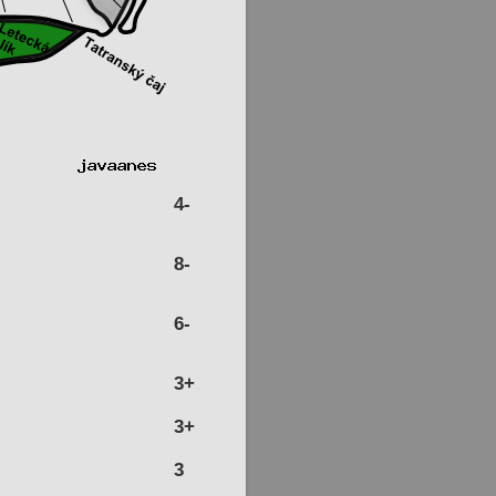
4-
8-
6-
3+
3+
3