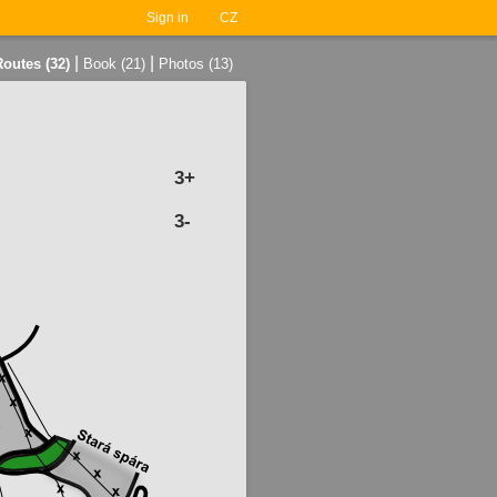
Sign in
CZ
|
|
Routes (32)
Book (21)
Photos (13)
3+
3-