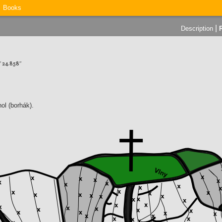
Books
|
Description
8′ 24.858″
ol (borhák).