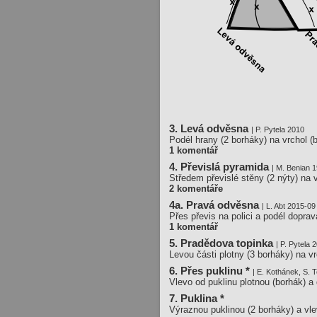
3. Levá odvěsna
| P. Pytela 2010
Podél hrany (2 borháky) na vrchol (
1 komentář
4. Převislá pyramida
| M. Benian 
Středem převislé stěny (2 nýty) na v
2 komentáře
4a. Pravá odvěsna
| L. Abt 2015-09
Přes převis na polici a podél doprav
1 komentář
5. Pradědova topinka
| P. Pytela 
Levou části plotny (3 borháky) na vr
6. Přes puklinu *
| E. Kothánek, S. 
Vlevo od puklinu plotnou (borhák) a 
7. Puklina *
Výraznou puklinou (2 borháky) a vle