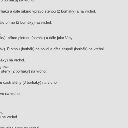
(5 borháků) na vrchol.
rháku a dále šikmo vpravo stěnou (2 borháky) a na vrchol.
ále přímo (2 borháky) na vrchol.
3
ky), přímo plotnou (borhák) a dále jako Vlny.
k). Plotnou (borhák) na polici a přes stupně (borhák) na vrchol.
áky) na vrchol.
ký 1976
 stěny (2 borháky) na vrchol.
u části stěny (3 borháky) na vrchol.
vo na vrchol.
76
 na vrchol.