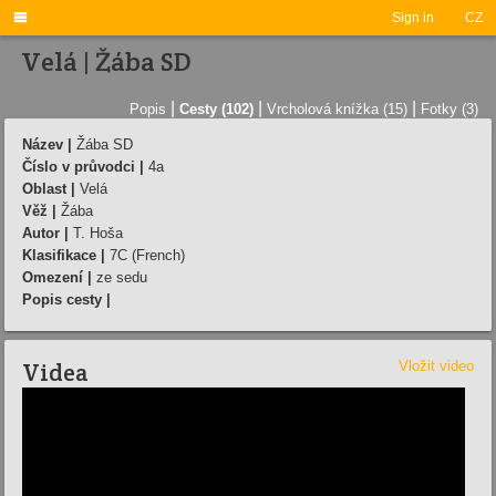

Sign in
CZ
Velá | Žába SD
|
|
|
Popis
Cesty (102)
Vrcholová knížka (15)
Fotky (3)
Název |
Žába SD
Číslo v průvodci |
4a
Oblast |
Velá
Věž |
Žába
Autor |
T. Hoša
Klasifikace |
7C (French)
Omezení |
ze sedu
Popis cesty |
Videa
Vložit video