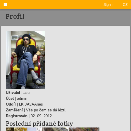

Sign in
CZ
Profil
Uživatel
| asu
Účet
| admin
Oddíl
| LK JAvAAnes
Zaměření
| Vše po čem se dá lézti.
Registrován
| 02. 09. 2012
Poslední přidané fotky