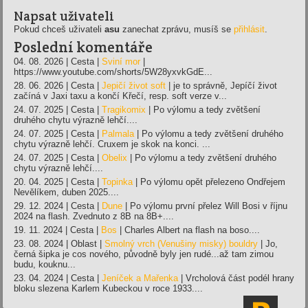
Napsat uživateli
Pokud chceš uživateli
asu
zanechat zprávu, musíš se
přihlásit
.
Poslední komentáře
04. 08. 2026 | Cesta |
Sviní mor
|
https://www.youtube.com/shorts/5W28yxvkGdE...
28. 06. 2026 | Cesta |
Jepičí život soft
| je to správně, Jepíčí život
začíná v Jaxi taxu a končí Křečí, resp. soft verze v...
24. 07. 2025 | Cesta |
Tragikomix
| Po výlomu a tedy zvětšení
druhého chytu výrazně lehčí....
24. 07. 2025 | Cesta |
Palmala
| Po výlomu a tedy zvětšení druhého
chytu výrazně lehčí. Cruxem je skok na konci. ...
24. 07. 2025 | Cesta |
Obelix
| Po výlomu a tedy zvětšení druhého
chytu výrazně lehčí....
20. 04. 2025 | Cesta |
Topinka
| Po výlomu opět přelezeno Ondřejem
Nevělíkem, duben 2025....
29. 12. 2024 | Cesta |
Dune
| Po výlomu první přelez Will Bosi v říjnu
2024 na flash. Zvednuto z 8B na 8B+....
19. 11. 2024 | Cesta |
Bos
| Charles Albert na flash na boso....
23. 08. 2024 | Oblast |
Smolný vrch (Venušiny misky) bouldry
| Jo,
černá šipka je cos nového, původně byly jen rudé...až tam zimou
budu, kouknu...
23. 04. 2024 | Cesta |
Jeníček a Mařenka
| Vrcholová část podél hrany
bloku slezena Karlem Kubeckou v roce 1933....