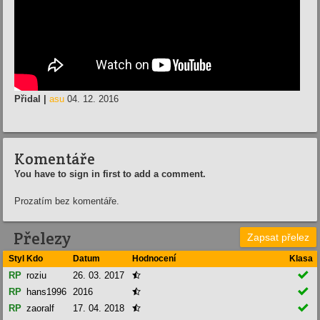
Přidal |
asu
04. 12. 2016
Komentáře
You have to sign in first to add a comment.
Prozatím bez komentáře.
Přelezy
Zapsat přelez
Styl
Kdo
Datum
Hodnocení
Klasa

RP
roziu
26. 03. 2017


RP
hans1996
2016


RP
zaoralf
17. 04. 2018
