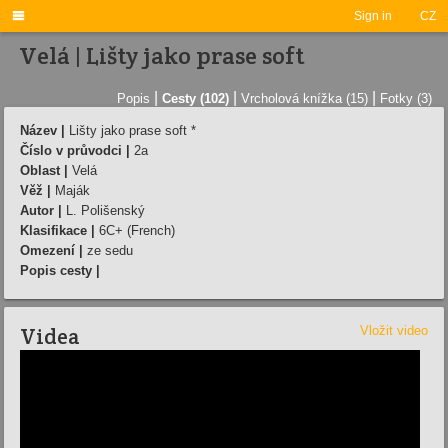

Sign in
CZ
Velá | Lišty jako prase soft
|
|
|
Popis
Cesty (102)
Vrcholová knížka (15)
Fotky (3)
Název |
Lišty jako prase soft *
Číslo v průvodci |
2a
Oblast |
Velá
Věž |
Maják
Autor |
L. Polišenský
Klasifikace |
6C+ (French)
Omezení |
ze sedu
Popis cesty |
Videa
Vložit video