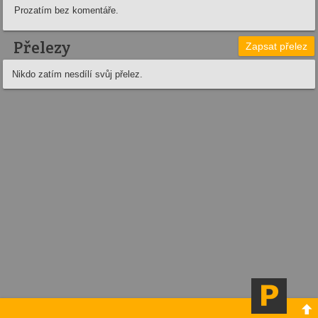
Prozatím bez komentáře.
Přelezy
Zapsat přelez
Nikdo zatím nesdílí svůj přelez.
