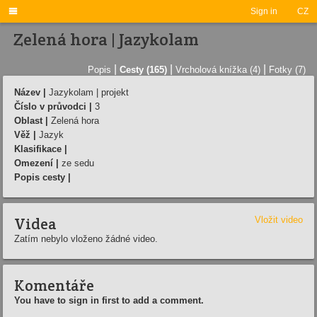

Sign in
CZ
Zelená hora | Jazykolam
|
|
|
Popis
Cesty (165)
Vrcholová knížka (4)
Fotky (7)
Název |
Jazykolam | projekt
Číslo v průvodci |
3
Oblast |
Zelená hora
Věž |
Jazyk
Klasifikace |
Omezení |
ze sedu
Popis cesty |
Videa
Vložit video
Zatím nebylo vloženo žádné video.
Komentáře
You have to sign in first to add a comment.