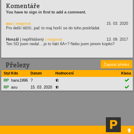
Komentáře
You have to sign in first to add a comment.
asu
| reagovat
15. 03. 2020
Pro delší těžší, pač to maj horší se do toho poskládat.
Honzál
| nepřihlášený
| reagovat
13. 09. 2017
Ten SD jsem nedal....je to fakt 6A+? Nebo jsem jenom kopito?
Přelezy
Zapsat přelez
Styl
Kdo
Datum
Hodnocení
Klasa

RP
hans1996
?


RP
asu
15. 03. 2020

