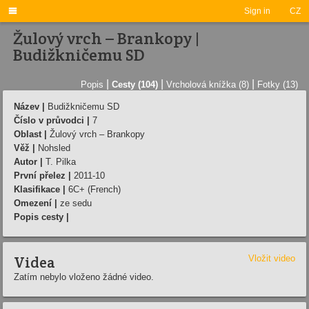

Sign in
CZ
Žulový vrch – Brankopy |
Budižkničemu SD
|
|
|
Popis
Cesty (104)
Vrcholová knížka (8)
Fotky (13)
Název |
Budižkničemu SD
Číslo v průvodci |
7
Oblast |
Žulový vrch – Brankopy
Věž |
Nohsled
Autor |
T. Pilka
První přelez |
2011-10
Klasifikace |
6C+ (French)
Omezení |
ze sedu
Popis cesty |
Videa
Vložit video
Zatím nebylo vloženo žádné video.